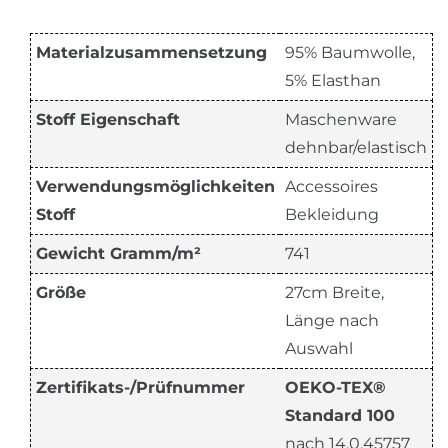
Materialzusammensetzung
95% Baumwolle,
5% Elasthan
Stoff Eigenschaft
Maschenware
dehnbar/elastisch
Verwendungsmöglichkeiten
Accessoires
Stoff
Bekleidung
Gewicht Gramm/m²
741
Größe
27cm Breite,
Länge nach
Auswahl
Zertifikats-/Prüfnummer
OEKO-TEX®
Standard 100
nach 14.0.45757