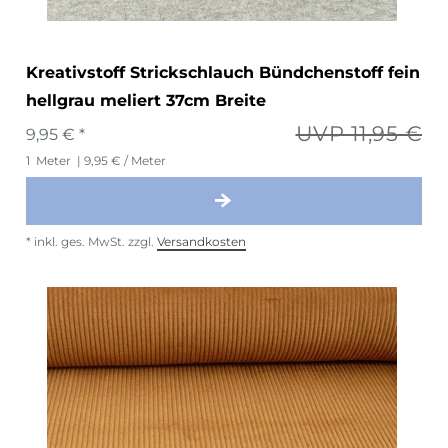
Kreativstoff Strickschlauch Bündchenstoff fein
hellgrau meliert 37cm Breite
UVP 11,95 €
9,95 € *
1
Meter
| 9,95 € / Meter
*
inkl. ges. MwSt.
zzgl.
Versandkosten