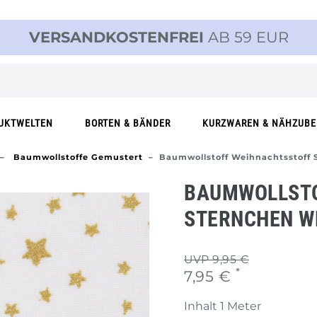
VERSANDKOSTENFREI
AB 59 EUR
UKTWELTEN
BORTEN & BÄNDER
KURZWAREN & NÄHZUB
Baumwollstoffe Gemustert
Baumwollstoff Weihnachtsstoff 
BAUMWOLLSTO
STERNCHEN WE
UVP 9,95 €
*
7,95 €
Inhalt
1
Meter