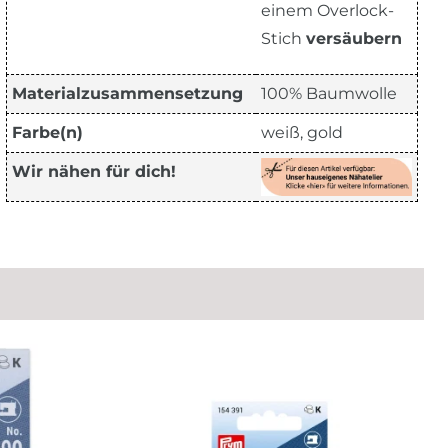
einem Overlock-
Stich
versäubern
Materialzusammensetzung
100% Baumwolle
Farbe(n)
weiß, gold
Wir nähen für dich!