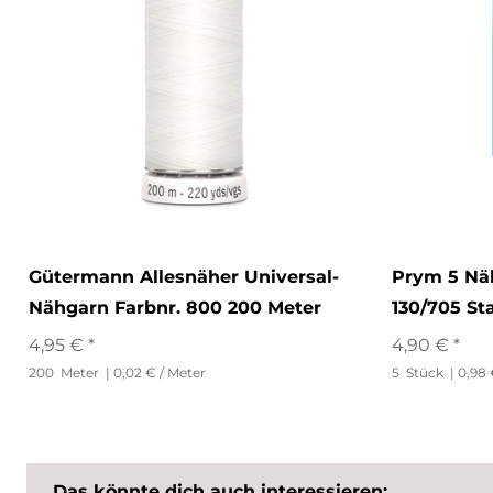
Gütermann Allesnäher Universal-
Prym 5 Nä
Nähgarn Farbnr. 800 200 Meter
130/705 St
4,95 € *
4,90 € *
200
Meter
| 0,02 € / Meter
5
Stück
| 0,98 
Das könnte dich auch interessieren: