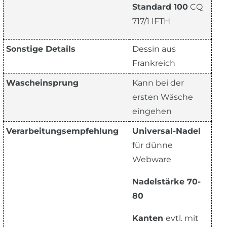
Standard 100
CQ
717/1 IFTH
Sonstige Details
Dessin aus
Frankreich
Wascheinsprung
Kann bei der
ersten Wäsche
eingehen
Verarbeitungsempfehlung
Universal-Nadel
für dünne
Webware
Nadelstärke 70-
80
Kanten
evtl. mit