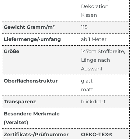
Dekoration
Kissen
Gewicht Gramm/m²
115
Liefermenge/-umfang
ab 1 Meter
Größe
147cm Stoffbreite,
Länge nach
Auswahl
Oberflächenstruktur
glatt
matt
Transparenz
blickdicht
Besondere Merkmale
(Veraltet)
Zertifikats-/Prüfnummer
OEKO-TEX®