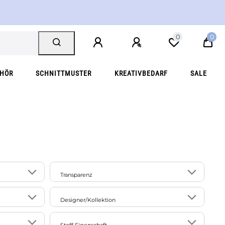
0
0
EHÖR
SCHNITTMUSTER
KREATIVBEDARF
SALE
Transparenz
5
1
halbtransparent
Designer/Kollektion
57
144
blickdicht
237
1
Poppy