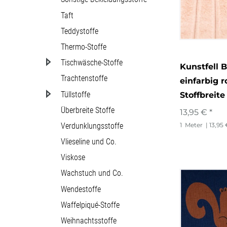
Taft
Teddystoffe
Thermo-Stoffe
Tischwäsche-Stoffe
Kunstfell B
Trachtenstoffe
einfarbig 
Tüllstoffe
Stoffbreite
Überbreite Stoffe
13,95 € *
Verdunklungsstoffe
1
Meter
| 13,95
Vlieseline und Co.
Viskose
Wachstuch und Co.
Wendestoffe
Waffelpiqué-Stoffe
Weihnachtsstoffe