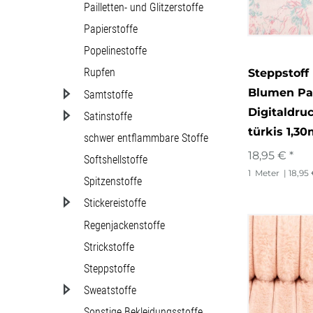
Pailletten- und Glitzerstoffe
Papierstoffe
Popelinestoffe
Rupfen
Steppstoff 
Blumen Pa
Samtstoffe
Digitaldru
Satinstoffe
türkis 1,30
schwer entflammbare Stoffe
18,95 € *
Softshellstoffe
1
Meter
| 18,95
Spitzenstoffe
Stickereistoffe
Regenjackenstoffe
Strickstoffe
Steppstoffe
Sweatstoffe
Sonstige Bekleidungsstoffe