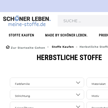
STOFFE KAUFEN
MADE BY SCHÖNER LEBEN.
PROD
Stoffe Kaufen
Herbstliche Stoff
Zur Startseite Gehen
HERBSTLICHE STOFFE
Farbfamilie
Materialart
Naturfas
18
35
30
12
Stilrichtung
Motiv
beige
blau
braun
bunt
Baumwol
25
ausgefallen/exotisch/extravagant
uni