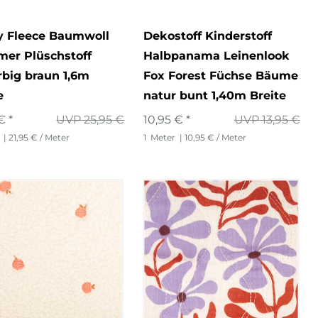
y Fleece Baumwoll
Dekostoff Kinderstoff
mer Plüschstoff
Halbpanama Leinenlook
rbig braun 1,6m
Fox Forest Füchse Bäume
e
natur bunt 1,40m Breite
€ *
UVP 25,95 €
10,95 € *
UVP 13,95 €
| 21,95 € / Meter
1
Meter
| 10,95 € / Meter