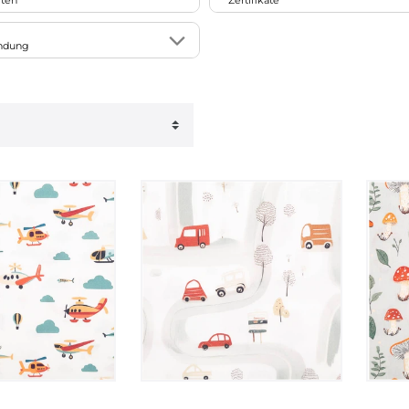
iten
Zertifikate
1
Leinenstruktur
140
rt
Clarke & Clarke
5
bar
Bio
11
endung
matt
27
PT prestigious textiles®
16
ce
Oeko-Tex
178
res
8
t
mit Flor
19
Blüten
24
ergeeignet
123
ung
11
Prägemuster
1
age
38
ktiv
38
erungen
31
samtig
1
5
celtem Material
98
on
9
strukturiert/texturiert
3
ge
4
148
4
erry
6
/Gemüse
20
ruck
1
Markisen
12
39
e/Grafik
1
 Germany
45
ag
6
2
7
lic-Effekt
12
stoff
34
er
8
16
ig
80
e/Gardinen
2
16
6
3