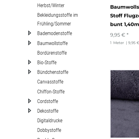
Kindermo
pflegelei
Herbst/Winter
Baumwollst
Nicki
Landscha
Bekleidungsstoffe im
Stoff Flug
überbreit
Plüsch
Frühling/Sommer
bunt 1,40m
Leomust
wassera
Bademodenstoffe
Polyeste
9,95 € *
Maritim
Baumwollstoffe
1
Meter
| 9,95 
Popeline
Melange/
Bordürenstoffe
Samt
Ornamen
Bio-Stoffe
Stickerei
Bündchenstoffe
Personen
Canvasstoffe
Strickstof
Pflanzen
Chiffon-Stoffe
Sweat
Pilze
Cordstoffe
Viskose
Dekostoffe
Punkte
Walklod
Digitaldrucke
Regenb
Dobbystoffe
Wolle
Retro