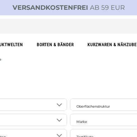
VERSANDKOSTENFREI
AB 59 EUR
UKTWELTEN
BORTEN & BÄNDER
KURZWAREN & NÄHZUB
e
Oberflächenstruktur
21
er/Naturmaterial
glänzend
Marke
117
le
glatt
107
SCHÖNER LEBEN.