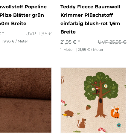
wollstoff Popeline
Teddy Fleece Baumwoll
 Pilze Blätter grün
Krimmer Plüschstoff
,40m Breite
einfarbig blush-rot 1,6m
Breite
 *
UVP 11,95 €
| 9,95 € / Meter
21,95 € *
UVP 25,95 €
1
Meter
| 21,95 € / Meter