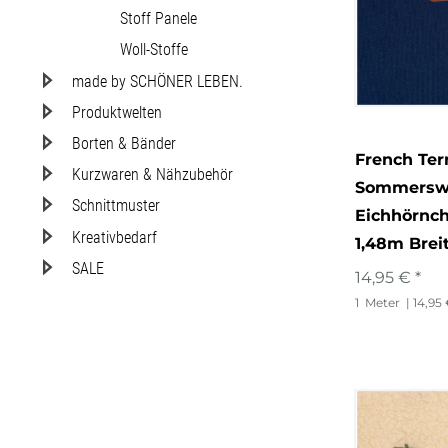
Stoff Panele
Woll-Stoffe
made by SCHÖNER LEBEN.
Produktwelten
Borten & Bänder
French Terr
Kurzwaren & Nähzubehör
Sommerswe
Schnittmuster
Eichhörnch
Kreativbedarf
1,48m Brei
SALE
14,95 € *
1
Meter
| 14,95