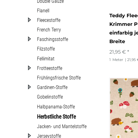
Double Gauze
Rosen
Flanell
Teddy Fle
Fleecestoffe
Streifen
Krimmer Pl
French Terry
Tiere
einfarbig 
Faschingsstoffe
Breite
Vögel
Filzstoffe
21,95 € *
Wald/Bä
Fellimitat
1
Meter
| 21,95
Frotteestoffe
Wolken
Frühlingsfrische Stoffe
Gardinen-Stoffe
Gobelinstoffe
Halbpanama-Stoffe
Herbstliche Stoffe
Jacken- und Mantelstoffe
Jerseystoffe