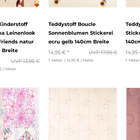
Kinderstoff
Teddystoff Boucle
Teddy
a Leinenlook
Sonnenblumen Stickerei
Stick
Friends natur
ecru gelb 140cm Breite
140cm
 Breite
14,95 € *
UVP 17,95 €
14,95 
1
Meter
| 14,95 € / Meter
1
Meter
UVP 13,95 €
 € / Meter