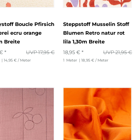
stoff Boucle Pfirsich
Steppstoff Musselin Stoff
erei ecru orange
Blumen Retro natur rot
 Breite
lila 1,30m Breite
€ *
UVP 17,95 €
18,95 € *
UVP 21,95 €
| 14,95 € / Meter
1
Meter
| 18,95 € / Meter