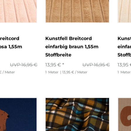
reitcord
Kunstfell Breitcord
Kunst
rosa 1,55m
einfarbig braun 1,55m
einfa
Stoffbreite
Stoff
UVP 16,95 €
13,95 € *
UVP 16,95 €
13,95 
 € / Meter
1
Meter
| 13,95 € / Meter
1
Meter