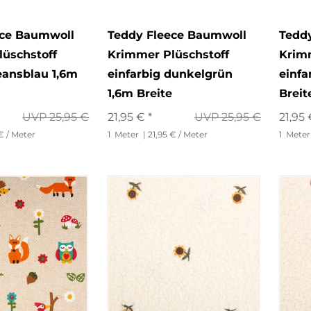
3
ece Baumwoll
Teddy Fleece Baumwoll
Tedd
6
üschstoff
Krimmer Plüschstoff
Krim
32
jeansblau 1,6m
einfarbig dunkelgrün
einfa
1,6m Breite
Breit
6
UVP 25,95 €
21,95 € *
UVP 25,95 €
21,95 
8
ume
 € / Meter
1
Meter
| 21,95 € / Meter
1
Meter
2