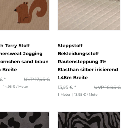
h Terry Stoff
Steppstoff
ersweat Jogging
Bekleidungsstoff
hörnchen sand braun
Rautensteppung 3%
 Breite
Elasthan silber irisierend
1,48m Breite
€ *
UVP 17,95 €
| 14,95 € / Meter
13,95 € *
UVP 16,95 €
1
Meter
| 13,95 € / Meter