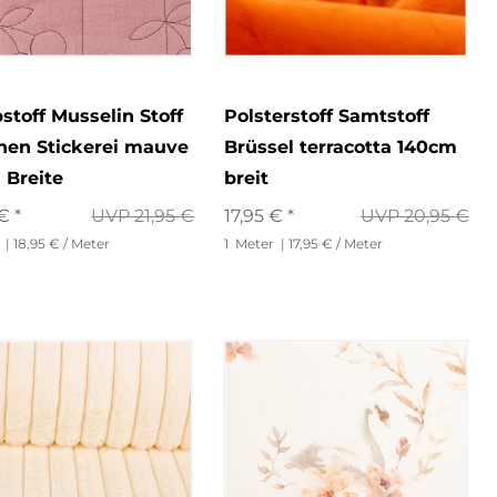
stoff Musselin Stoff
Polsterstoff Samtstoff
hen Stickerei mauve
Brüssel terracotta 140cm
 Breite
breit
€ *
UVP 21,95 €
17,95 € *
UVP 20,95 €
| 18,95 € / Meter
1
Meter
| 17,95 € / Meter