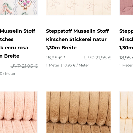
Musselin Stoff
Steppstoff Musselin Stoff
Stepp
tches
Kirschen Stickerei natur
Kirsc
ck ecru rosa
1,30m Breite
1,30m
m Breite
18,95 € *
UVP 21,95 €
18,95 
1
Meter
| 18,95 € / Meter
1
Meter
UVP 21,95 €
 € / Meter