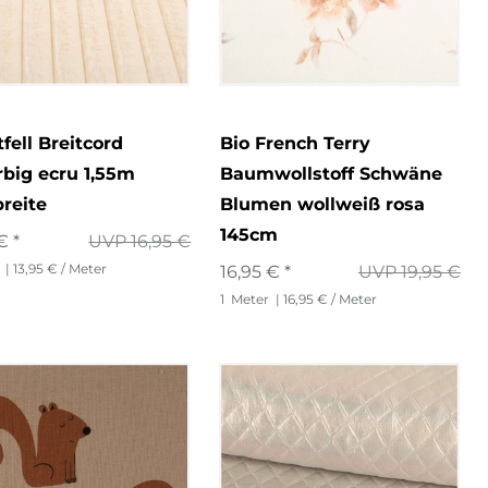
fell Breitcord
Bio French Terry
rbig ecru 1,55m
Baumwollstoff Schwäne
breite
Blumen wollweiß rosa
145cm
€ *
UVP 16,95 €
| 13,95 € / Meter
16,95 € *
UVP 19,95 €
1
Meter
| 16,95 € / Meter