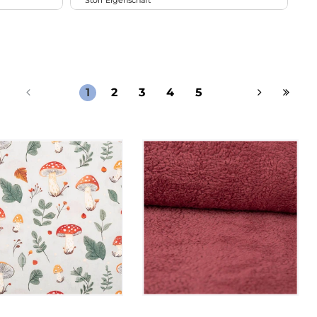
Stoff Eigenschaft
16
1
1
STUDIO G
1
32
dehnbar/elastisch
119
8
168
37
gesteppt/wattiert
48
24
Halbpanama
11
1
2
3
4
5
22
Maschenware
27
5
Panama
55
5
schalldämpfend
49
strapazierfähig
2
verdunkelnd
106
Webware