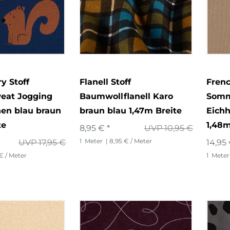
y Stoff
Flanell Stoff
Frenc
at Jogging
Baumwollflanell Karo
Somm
en blau braun
braun blau 1,47m Breite
Eich
te
1,48m
8,95 € *
UVP 10,95 €
1
Meter
| 8,95 € / Meter
UVP 17,95 €
14,95 
 € / Meter
1
Meter