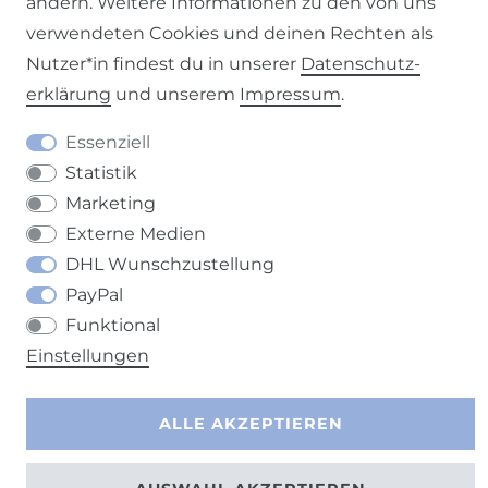
ändern. Weitere Informationen zu den von uns
verwendeten Cookies und deinen Rechten als
Nutzer*in findest du in unserer
Daten­schutz­
erklärung
und unserem
Impressum
.
Barrierefreiheitserklärung
Widerrufs­recht
Essenziell
Statistik
Marketing
Externe Medien
DHL Wunschzustellung
Kontakt
VERTRAG WIDERRUFEN
PayPal
Funktional
Einstellungen
ALLE AKZEPTIEREN