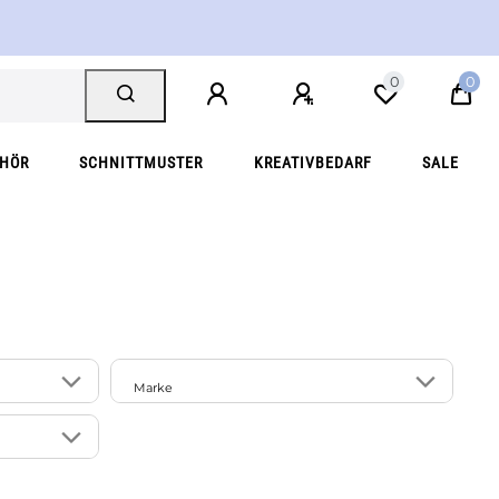
0
0
EHÖR
SCHNITTMUSTER
KREATIVBEDARF
SALE
Marke
1
1
SCHÖNER LEBEN.
1
1