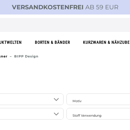
VERSANDKOSTENFREI
AB 59 EUR
UKTWELTEN
BORTEN & BÄNDER
KURZWAREN & NÄHZUB
gner
BIPP Design
Motiv
1
le
gemustert
Stoff Verwendung
1
Sterne
1
s 160cm
Accessoires