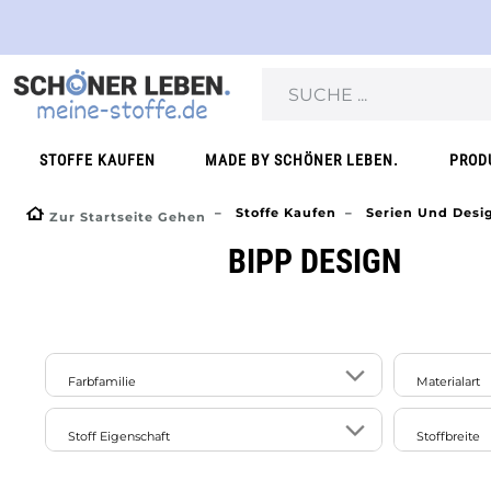
STOFFE KAUFEN
MADE BY SCHÖNER LEBEN.
PROD
Stoffe Kaufen
Serien Und Desi
Zur Startseite Gehen
BIPP DESIGN
Farbfamilie
Materialart
Baumwol
1
1
Stoff Eigenschaft
Stoffbreite
rot
weiß
Jersey
1
dehnbar/elastisch
121cm bi