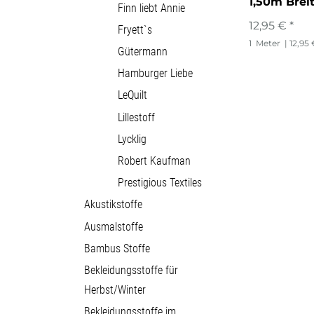
1,50m Brei
Finn liebt Annie
12,95 € *
Fryett`s
1
Meter
| 12,95
Gütermann
Hamburger Liebe
LeQuilt
Lillestoff
Lycklig
Robert Kaufman
Prestigious Textiles
Akustikstoffe
Ausmalstoffe
Bambus Stoffe
Bekleidungsstoffe für
Herbst/Winter
Bekleidungsstoffe im