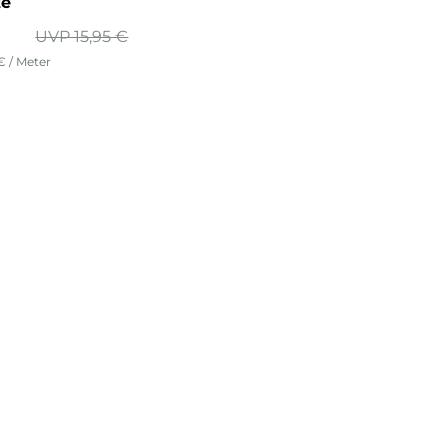
te
UVP 15,95 €
 € / Meter