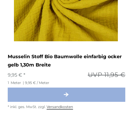
Musselin Stoff Bio Baumwolle einfarbig ocker
gelb 1,30m Breite
UVP 11,95 €
9,95 € *
1
Meter
| 9,95 € / Meter
*
inkl. ges. MwSt.
zzgl.
Versandkosten