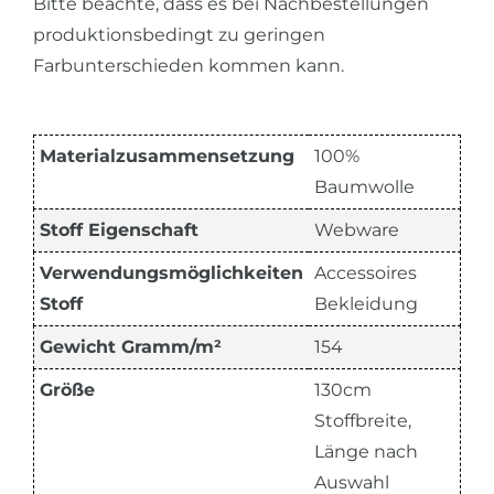
Bitte beachte, dass es bei Nachbestellungen
produktionsbedingt zu geringen
Farbunterschieden kommen kann.
Materialzusammensetzung
100%
Baumwolle
Stoff Eigenschaft
Webware
Verwendungsmöglichkeiten
Accessoires
Stoff
Bekleidung
Gewicht Gramm/m²
154
Größe
130cm
Stoffbreite,
Länge nach
Auswahl