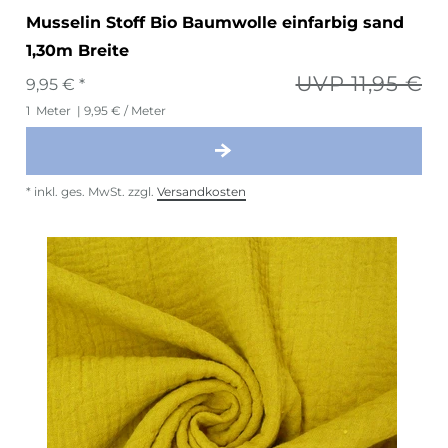
Musselin Stoff Bio Baumwolle einfarbig sand
1,30m Breite
UVP 11,95 €
9,95 € *
1
Meter
| 9,95 € / Meter
*
inkl. ges. MwSt.
zzgl.
Versandkosten