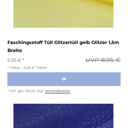
Faschingsstoff Tüll Glitzertüll gelb Glitzer 1,5m
Breite
UVP 8,95 €
6,95 € *
1
Meter
| 6,95 € / Meter
*
inkl. ges. MwSt.
zzgl.
Versandkosten