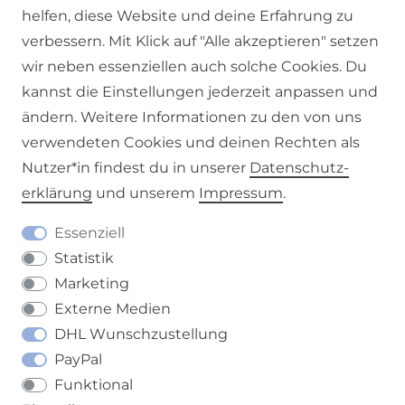
helfen, diese Website und deine Erfahrung zu
Impressum
Daten­schutz­erklärung
AGB
verbessern. Mit Klick auf "Alle akzeptieren" setzen
wir neben essenziellen auch solche Cookies. Du
kannst die Einstellungen jederzeit anpassen und
ändern. Weitere Informationen zu den von uns
Barrierefreiheitserklärung
Widerrufs­recht
verwendeten Cookies und deinen Rechten als
Nutzer*in findest du in unserer
Daten­schutz­
erklärung
und unserem
Impressum
.
Essenziell
Kontakt
VERTRAG WIDERRUFEN
Statistik
Marketing
Externe Medien
DHL Wunschzustellung
PayPal
Funktional