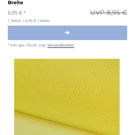
Breite
UVP 8,95 €
6,95 € *
1
Meter
| 6,95 € / Meter
*
inkl. ges. MwSt.
zzgl.
Versandkosten