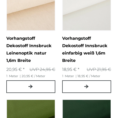
Vorhangstoff
Vorhangstoff
Dekostoff Innsbruck
Dekostoff Innsbruck
Leinenoptik natur
einfarbig weiß 1,6m
1,6m Breite
Breite
20,95 € *
UVP 24,95 €
18,95 € *
UVP 21,95 €
1
Meter
| 20,95 € / Meter
1
Meter
| 18,95 € / Meter