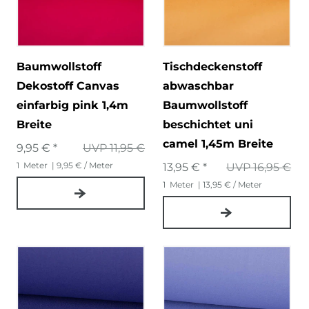
Baumwollstoff
Tischdeckenstoff
Dekostoff Canvas
abwaschbar
einfarbig pink 1,4m
Baumwollstoff
Breite
beschichtet uni
camel 1,45m Breite
9,95 € *
UVP 11,95 €
1
Meter
| 9,95 € / Meter
13,95 € *
UVP 16,95 €
1
Meter
| 13,95 € / Meter