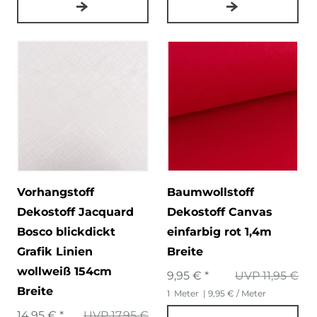
Vorhangstoff
Baumwollstoff
Dekostoff Jacquard
Dekostoff Canvas
Bosco blickdickt
einfarbig rot 1,4m
Grafik Linien
Breite
wollweiß 154cm
9,95 € *
UVP 11,95 €
Breite
1
Meter
| 9,95 € / Meter
14,95 € *
UVP 17,95 €