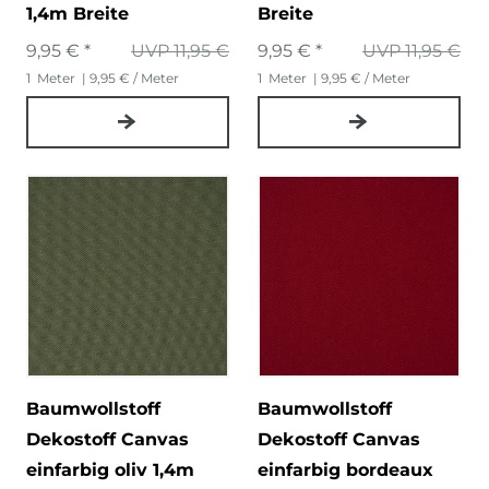
1,4m Breite
Breite
9,95 € *
UVP 11,95 €
9,95 € *
UVP 11,95 €
1
Meter
| 9,95 € / Meter
1
Meter
| 9,95 € / Meter
Baumwollstoff
Baumwollstoff
Dekostoff Canvas
Dekostoff Canvas
einfarbig oliv 1,4m
einfarbig bordeaux