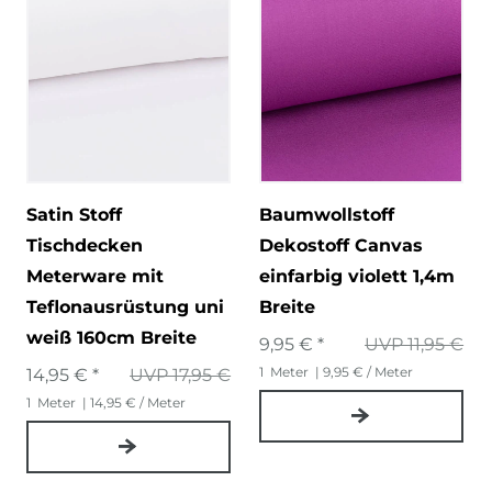
Satin Stoff
Baumwollstoff
Tischdecken
Dekostoff Canvas
Meterware mit
einfarbig violett 1,4m
Teflonausrüstung uni
Breite
weiß 160cm Breite
9,95 € *
UVP 11,95 €
1
Meter
| 9,95 € / Meter
14,95 € *
UVP 17,95 €
1
Meter
| 14,95 € / Meter