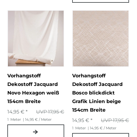
Vorhangstoff
Vorhangstoff
Dekostoff Jacquard
Dekostoff Jacquard
Novo Hexagon weiß
Bosco blickdickt
154cm Breite
Grafik Linien beige
154cm Breite
14,95 € *
UVP 17,95 €
1
Meter
| 14,95 € / Meter
14,95 € *
UVP 17,95 €
1
Meter
| 14,95 € / Meter