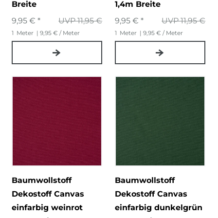
Breite
1,4m Breite
9,95 € *
UVP 11,95 €
9,95 € *
UVP 11,95 €
1
Meter
| 9,95 € / Meter
1
Meter
| 9,95 € / Meter
Baumwollstoff
Baumwollstoff
Dekostoff Canvas
Dekostoff Canvas
einfarbig weinrot
einfarbig dunkelgrün