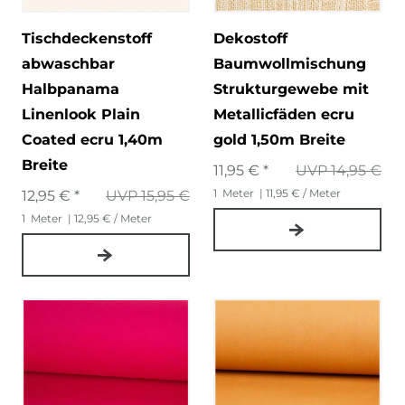
Tischdeckenstoff
Dekostoff
abwaschbar
Baumwollmischung
Halbpanama
Strukturgewebe mit
Linenlook Plain
Metallicfäden ecru
Coated ecru 1,40m
gold 1,50m Breite
Breite
11,95 € *
UVP 14,95 €
1
Meter
| 11,95 € / Meter
12,95 € *
UVP 15,95 €
1
Meter
| 12,95 € / Meter