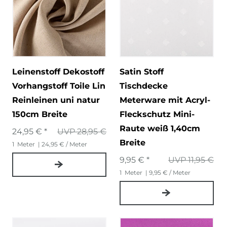
Leinenstoff Dekostoff
Satin Stoff
Vorhangstoff Toile Lin
Tischdecke
Reinleinen uni natur
Meterware mit Acryl-
150cm Breite
Fleckschutz Mini-
Raute weiß 1,40cm
24,95 € *
UVP 28,95 €
Breite
1
Meter
| 24,95 € / Meter
9,95 € *
UVP 11,95 €
1
Meter
| 9,95 € / Meter