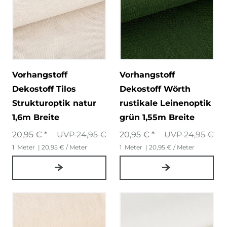
Vorhangstoff
Vorhangstoff
Dekostoff Tilos
Dekostoff Wörth
Strukturoptik natur
rustikale Leinenoptik
1,6m Breite
grün 1,55m Breite
20,95 € *
UVP 24,95 €
20,95 € *
UVP 24,95 €
1
Meter
| 20,95 € / Meter
1
Meter
| 20,95 € / Meter