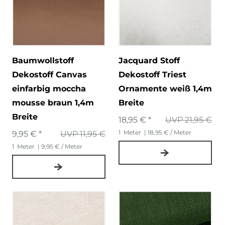
Baumwollstoff
Jacquard Stoff
Dekostoff Canvas
Dekostoff Triest
einfarbig moccha
Ornamente weiß 1,4m
mousse braun 1,4m
Breite
Breite
18,95 € *
UVP 21,95 €
1
Meter
| 18,95 € / Meter
9,95 € *
UVP 11,95 €
1
Meter
| 9,95 € / Meter