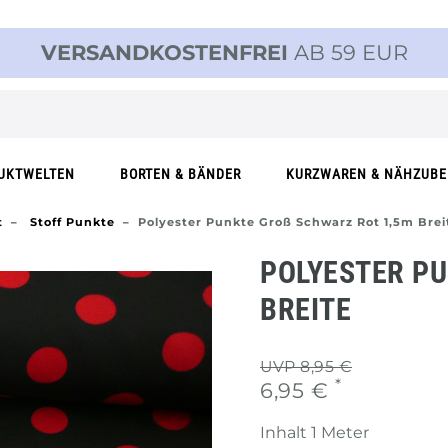
VERSANDKOSTENFREI
AB 59 EUR
UKTWELTEN
BORTEN & BÄNDER
KURZWAREN & NÄHZUB
t
Stoff Punkte
Polyester Punkte Groß Schwarz Rot 1,5m Brei
POLYESTER PU
REITE
UVP 8,95 €
*
6,95 €
Inhalt
1
Meter