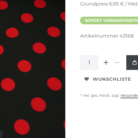
Grundpreis
6,95 € / Me
SOFORT VERSANDFERTIG,
Artikelnummer
43168
WUNSCHLISTE
* inkl. ges. MwSt. zzgl.
Versandk