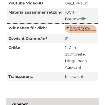
Youtube Video-ID
1Aa_EVkzErY
Materialzusammensetzung
100%
Baumwolle
Wir nähen für dich!
Gewicht Gramm/m²
214
Größe
140cm
Stoffbreite,
Länge nach
Auswahl
Transparenz
blickdicht
Zubehör