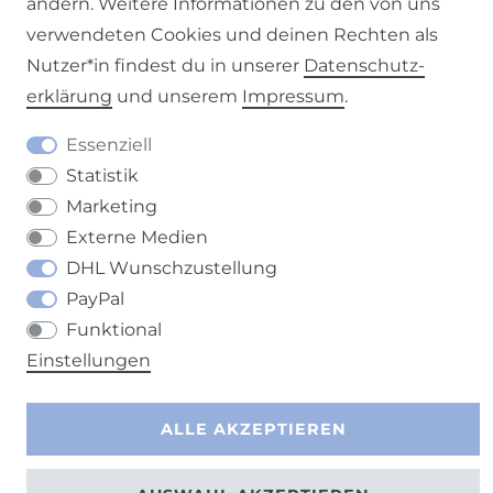
ändern. Weitere Informationen zu den von uns
verwendeten Cookies und deinen Rechten als
Nutzer*in findest du in unserer
Daten­schutz­
Kontakt
VERTRAG WIDERRUFEN
erklärung
und unserem
Impressum
.
Essenziell
Statistik
Marketing
Externe Medien
DHL Wunschzustellung
PayPal
Funktional
Einstellungen
ALLE AKZEPTIEREN