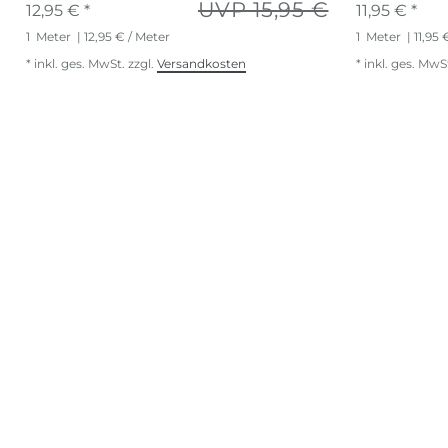
UVP 15,95 €
12,95 € *
11,95 € *
1
Meter
| 12,95 € / Meter
1
Meter
| 11,95 
*
inkl. ges. MwSt.
zzgl.
Versandkosten
*
inkl. ges. MwS