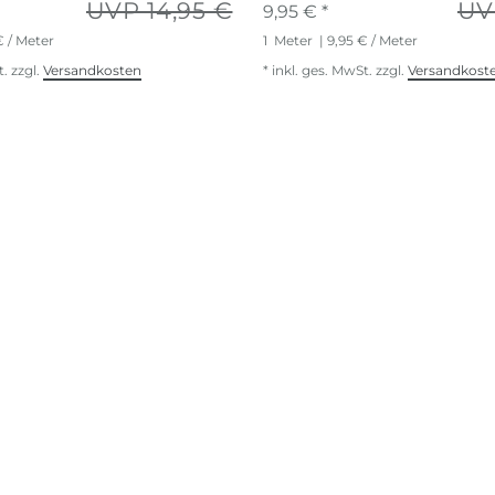
UVP 14,95 €
UV
9,95 € *
€ / Meter
1
Meter
| 9,95 € / Meter
t.
zzgl.
Versandkosten
*
inkl. ges. MwSt.
zzgl.
Versandkost