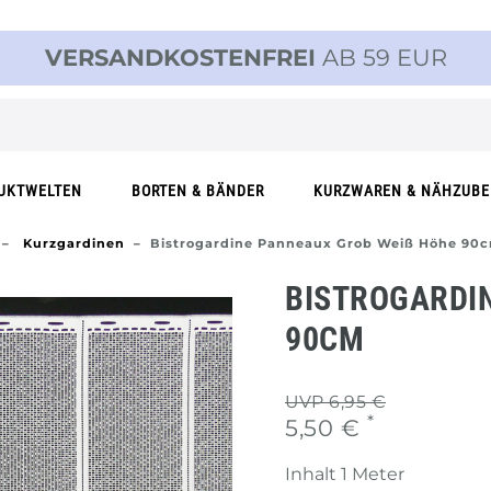
VERSANDKOSTENFREI
AB 59 EUR
UKTWELTEN
BORTEN & BÄNDER
KURZWAREN & NÄHZUB
Kurzgardinen
Bistrogardine Panneaux Grob Weiß Höhe 90
BISTROGARDIN
0CM
UVP 6,95 €
*
5,50 €
Inhalt
1
Meter