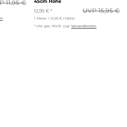
45cm Höhe
P 11,95 €
UVP 15,95 €
12,95 € *
en
1
Meter
| 12,95 € / Meter
*
inkl. ges. MwSt.
zzgl.
Versandkosten