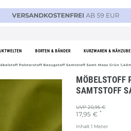
VERSANDKOSTENFREI
AB 59 EUR
UKTWELTEN
BORTEN & BÄNDER
KURZWAREN & NÄHZUB
öbelstoff Polsterstoff Bezugstoff Samtstoff Samt Moos Grün 1,40m
MÖBELSTOFF 
SAMTSTOFF S
UVP 20,95 €
*
17,95 €
Inhalt
1
Meter