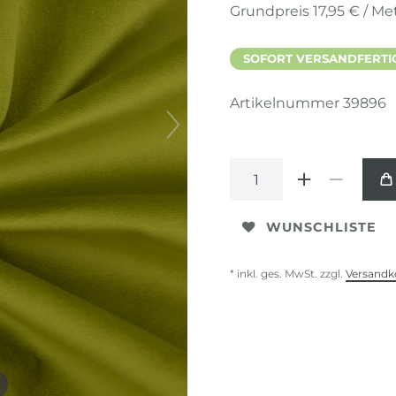
Grundpreis
17,95 € / Me
SOFORT VERSANDFERTIG,
Artikelnummer
39896
WUNSCHLISTE
* inkl. ges. MwSt. zzgl.
Versandk