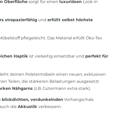
n Oberfläche
sorgt für einen
luxuriösen
Look in
s strapazierfähig
und
erfüllt selbst höchste
Möbelstoff pflegeleicht. Das Material erfüllt Öko-Tex
ichen Haptik
ist vielseitig einsetzbar und
perfekt für
verleiht deinen Polstermöbeln einen neuen, exklusiven
hen Teilen, die stärkeren Belastungen ausgesetzt
arken Nähgarns
(z.B. Gütermann extra stark).
u
blickdichten, verdunkelnden
Vorhangschals
 auch die
Akkustik
verbessern.