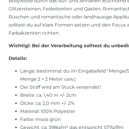
Bollywood durch das Auf- und Annähen leuchtend bun
Glitzersteinen, Federborten und Qasten. Romantisch
Rüschen und romantische oder landhausige Applikat
solltest du auf klare Formen setzen und den Focus 
Farbakzenten richten.
Wichtig!: Bei der Verarbeitung solltest du unbedi
Details:
Länge: bestimmst du im Eingabefeld "Menge/Stü
Menge 2 = 2 Meter usw.)
Der Stoff wird am Stück versendet!
Breite: ca. 1,40 m +/- 2cm
Dicke: ca. 2,0 mm +/- 2%
Material: 100% Polyester
Farbe: moos grün
Gewicht: ca. 398g/m² das entspricht 577g/lfm