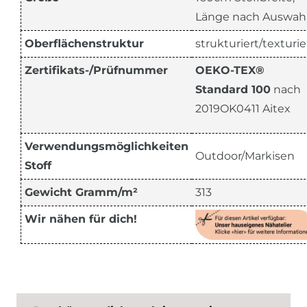
Länge nach Auswah
Oberflächenstruktur
strukturiert/texturie
Zertifikats-/Prüfnummer
OEKO-TEX®
Standard 100
nach
2019OK0411 Aitex
Verwendungsmöglichkeiten
Outdoor/Markisen
Stoff
Gewicht Gramm/m²
313
Wir nähen für dich!