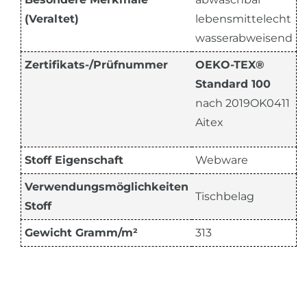
(Veraltet)
lebensmittelecht
wasserabweisend
Zertifikats-/Prüfnummer
OEKO-TEX®
Standard 100
nach 2019OK0411
Aitex
Stoff Eigenschaft
Webware
Verwendungsmöglichkeiten
Tischbelag
Stoff
Gewicht Gramm/m²
313