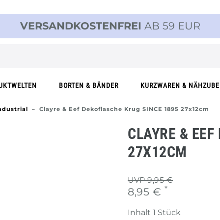
VERSANDKOSTENFREI
AB 59 EUR
UKTWELTEN
BORTEN & BÄNDER
KURZWAREN & NÄHZUB
ndustrial
Clayre & Eef Dekoflasche Krug SINCE 1895 27x12cm
CLAYRE & EEF
27X12CM
UVP 9,95 €
*
8,95 €
Inhalt
1
Stück