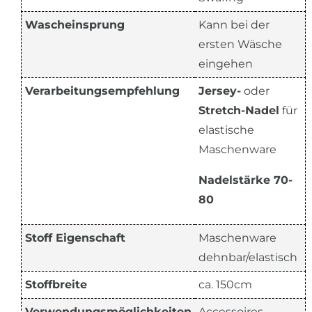
Wascheinsprung
Kann bei der
ersten Wäsche
eingehen
Verarbeitungsempfehlung
Jersey-
oder
Stretch-Nadel
für
elastische
Maschenware
Nadelstärke 70-
80
Stoff Eigenschaft
Maschenware
dehnbar/elastisch
Stoffbreite
ca. 150cm
Verwendungsmöglichkeiten
Accessoires