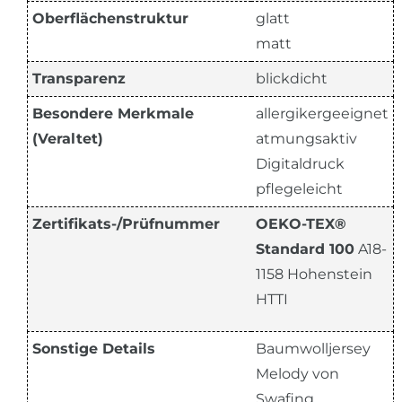
Oberflächenstruktur
glatt
matt
Transparenz
blickdicht
Besondere Merkmale
allergikergeeignet
(Veraltet)
atmungsaktiv
Digitaldruck
pflegeleicht
Zertifikats-/Prüfnummer
OEKO-TEX®
Standard 100
A18-
1158 Hohenstein
HTTI
Sonstige Details
Baumwolljersey
Melody von
Swafing