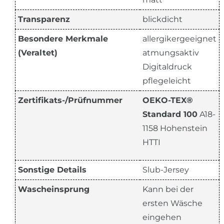
Transparenz
blickdicht
Besondere Merkmale
allergikergeeignet
(Veraltet)
atmungsaktiv
Digitaldruck
pflegeleicht
Zertifikats-/Prüfnummer
OEKO-TEX®
Standard 100
A18-
1158 Hohenstein
HTTI
Sonstige Details
Slub-Jersey
Wascheinsprung
Kann bei der
ersten Wäsche
eingehen