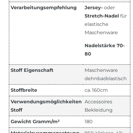
Verarbeitungsempfehlung
Jersey-
oder
Stretch-Nadel
für
elastische
Maschenware
Nadelstärke 70-
80
Stoff Eigenschaft
Maschenware
dehnbar/elastisch
Stoffbreite
ca. 160cm
Verwendungsmöglichkeiten
Accessoires
Stoff
Bekleidung
Gewicht Gramm/m²
180