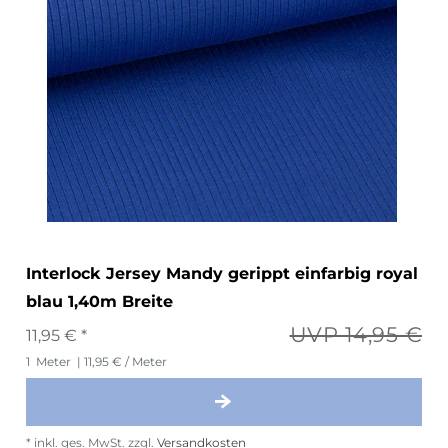
Interlock Jersey Mandy gerippt einfarbig royal
blau 1,40m Breite
UVP 14,95 €
11,95 € *
1
Meter
| 11,95 € / Meter
*
inkl. ges. MwSt.
zzgl.
Versandkosten