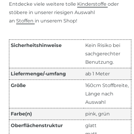
Entdecke viele weitere tolle
Kinderstoffe
oder
stöbere in unserer riesigen Auswahl
an
Stoffen
in unserem Shop!
Sicherheitshinweise
Kein Risiko bei
sachgerechter
Benutzung.
Liefermenge/-umfang
ab 1 Meter
Größe
160cm Stoffbreite,
Länge nach
Auswahl
Farbe(n)
pink, grün
Oberflächenstruktur
glatt
matt