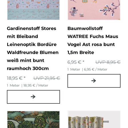
Gardinenstoff Stores
Baumwollstoff
mit Bleiband
WATREE Fuchs Maus
Leinenoptik Bordüre
Vogel Ast rosa bunt
Waldfreunde Blumen
1,5m Breite
weiß mint bunt
6,95 € *
UVP 8,95 €
raumhoch 300cm
1
Meter
| 6,95 € / Meter
18,95 € *
UVP 21,95 €
1
Meter
| 18,95 € / Meter