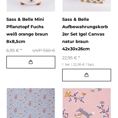
Sass & Belle Mini
Sass & Belle
Pflanztopf Fuchs
Aufbewahrungskorb
weiß orange braun
2er Set Igel Canvas
8x8,5cm
natur braun
42x30x26cm
6,95 € *
UVP 7,50 €
22,95 € *
1
Set
| 22,95 € / Satz