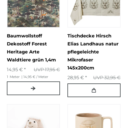
Baumwollstoff
Tischdecke Hirsch
Dekostoff Forest
Elias Landhaus natur
Heritage Arte
pflegeleichte
Waldtiere grün 1,4m
Mikrofaser
145x200cm
14,95 € *
UVP 17,95 €
1
Meter
| 14,95 € / Meter
28,95 € *
UVP 32,95 €