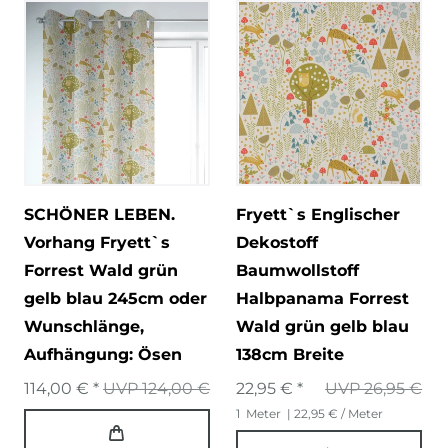
SCHÖNER LEBEN.
Fryett`s Englischer
Vorhang Fryett`s
Dekostoff
Forrest Wald grün
Baumwollstoff
gelb blau 245cm oder
Halbpanama Forrest
Wunschlänge
,
Wald grün gelb blau
Aufhängung: Ösen
138cm Breite
114,00 € *
UVP 124,00 €
22,95 € *
UVP 26,95 €
1
Meter
| 22,95 € / Meter