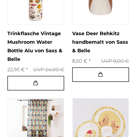
Trinkflasche Vintage
Vase Deer Rehkitz
Mushroom Water
handbemalt von Sass
Bottle Alu von Sass &
& Belle
Belle
8,50 € *
UVP 9,00 €
22,95 € *
UVP 24,00 €