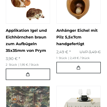
Applikation Igel und
Anhänger Eichel mit
Eichhörnchen braun
Pilz 5,5x7cm
zum Aufbügeln
handgefertigt
35x35mm von Prym
2,49 € *
UVP 3,49 €
1
Stück
| 2,49 € / Stück
3,90 € *
2
Stück
| 1,95 € / Stück