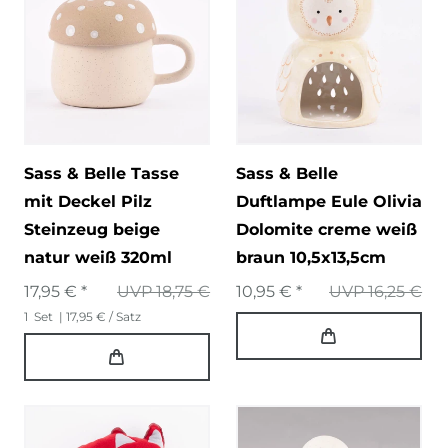
Sass & Belle Tasse
Sass & Belle
mit Deckel Pilz
Duftlampe Eule Olivia
Steinzeug beige
Dolomite creme weiß
natur weiß 320ml
braun 10,5x13,5cm
17,95 € *
UVP 18,75 €
10,95 € *
UVP 16,25 €
1
Set
| 17,95 € / Satz