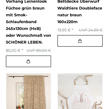
Vorhang Leinenlook
Bettdecke Überwurf
Füchse grün braun
Waldtiere Doubleface
mit Smok-
natur braun
Schlaufenband
160x220m
245x130cm (HxB)
19,95 € *
UVP 24,95 €
oder Wunschmaß von
SCHÖNER LEBEN.
85,00 € *
UVP 99,00 €