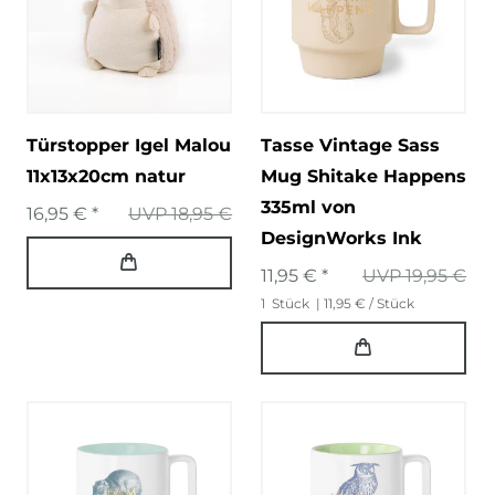
Türstopper Igel Malou
Tasse Vintage Sass
11x13x20cm natur
Mug Shitake Happens
335ml von
16,95 € *
UVP 18,95 €
DesignWorks Ink
11,95 € *
UVP 19,95 €
1
Stück
| 11,95 € / Stück