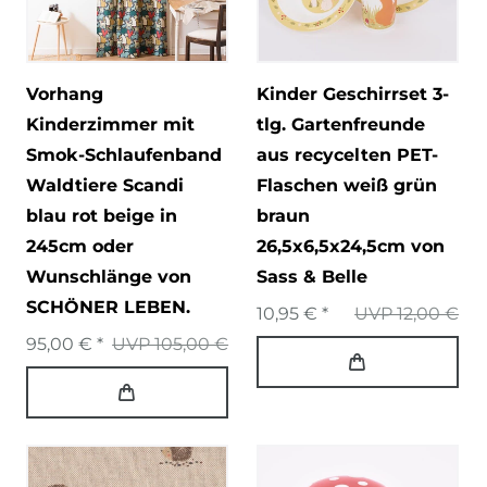
Vorhang
Kinder Geschirrset 3-
Kinderzimmer mit
tlg. Gartenfreunde
Smok-Schlaufenband
aus recycelten PET-
Waldtiere Scandi
Flaschen weiß grün
blau rot beige in
braun
245cm oder
26,5x6,5x24,5cm von
Wunschlänge von
Sass & Belle
SCHÖNER LEBEN.
10,95 € *
UVP 12,00 €
95,00 € *
UVP 105,00 €