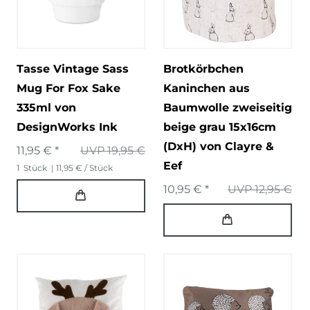
Tasse Vintage Sass
Brotkörbchen
Mug For Fox Sake
Kaninchen aus
335ml von
Baumwolle zweiseitig
DesignWorks Ink
beige grau 15x16cm
(DxH) von Clayre &
11,95 € *
UVP 19,95 €
Eef
1
Stück
| 11,95 € / Stück
10,95 € *
UVP 12,95 €