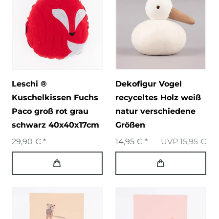
Leschi ®
Dekofigur Vogel
Kuschelkissen Fuchs
recyceltes Holz weiß
Paco groß rot grau
natur verschiedene
schwarz 40x40x17cm
Größen
29,90 € *
14,95 € *
UVP 15,95 €