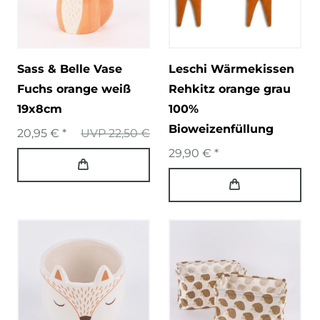
Sass & Belle Vase
Leschi Wärmekissen
Fuchs orange weiß
Rehkitz orange grau
19x8cm
100%
Bioweizenfüllung
20,95 € *
UVP 22,50 €
29,90 € *