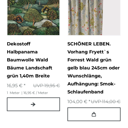
Dekostoff
SCHÖNER LEBEN.
Halbpanama
Vorhang Fryett`s
Baumwolle Wald
Forrest Wald grün
Bäume Landschaft
gelb blau 245cm oder
grün 1,40m Breite
Wunschlänge
,
Aufhängung: Smok-
16,95 € *
UVP 19,95 €
Schlaufenband
1
Meter
| 16,95 € / Meter
104,00 € *
UVP 114,00 €