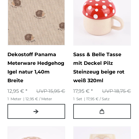
Dekostoff Panama
Sass & Belle Tasse
Meterware Hedgehog
mit Deckel Pilz
Igel natur 1,40m
Steinzeug beige rot
Breite
weiß 320ml
12,95 € *
UVP 15,95 €
17,95 € *
UVP 18,75 €
1
Meter
| 12,95 € / Meter
1
Set
| 17,95 € / Satz