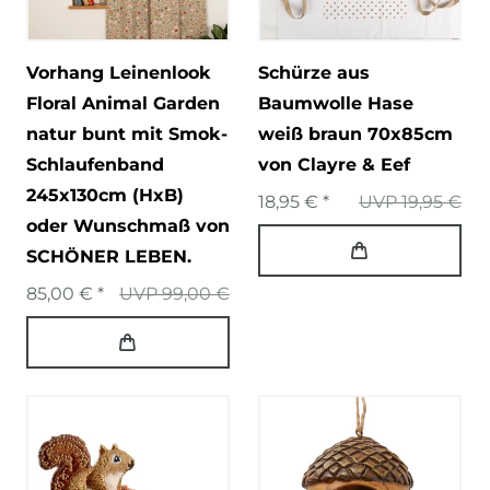
Vorhang Leinenlook
Schürze aus
Floral Animal Garden
Baumwolle Hase
natur bunt mit Smok-
weiß braun 70x85cm
Schlaufenband
von Clayre & Eef
245x130cm (HxB)
18,95 € *
UVP 19,95 €
oder Wunschmaß von
SCHÖNER LEBEN.
85,00 € *
UVP 99,00 €