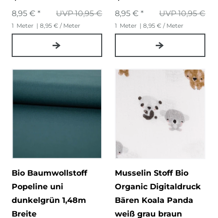
8,95 € *
UVP 10,95 €
8,95 € *
UVP 10,95 €
1
Meter
| 8,95 € / Meter
1
Meter
| 8,95 € / Meter
Bio Baumwollstoff
Musselin Stoff Bio
Popeline uni
Organic Digitaldruck
dunkelgrün 1,48m
Bären Koala Panda
Breite
weiß grau braun