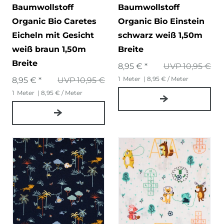
Baumwollstoff
Baumwollstoff
Organic Bio Caretes
Organic Bio Einstein
Eicheln mit Gesicht
schwarz weiß 1,50m
weiß braun 1,50m
Breite
Breite
8,95 € *
UVP 10,95 €
1
Meter
| 8,95 € / Meter
8,95 € *
UVP 10,95 €
1
Meter
| 8,95 € / Meter