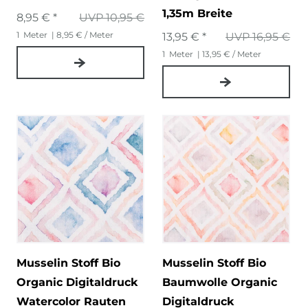
1,35m Breite
8,95 € *
UVP 10,95 €
1
Meter
| 8,95 € / Meter
13,95 € *
UVP 16,95 €
1
Meter
| 13,95 € / Meter
Musselin Stoff Bio
Musselin Stoff Bio
Organic Digitaldruck
Baumwolle Organic
Watercolor Rauten
Digitaldruck