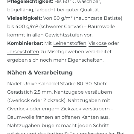
Pflegeleichtigkeit:
Bis 60 °C waschbar,
bügelfähig, farbecht bei guter Qualität.
Vielseitigkeit:
Von 80 g/m² (hauchzarte Batiste)
bis 400 g/m² (schwerer Canvas) – Baumwolle
kommt in allen Gewichtsstufen vor.
Kombinierbar:
Mit
Leinenstoffen
,
Viskose
oder
Jerseystoffen
zu Mischgeweben verarbeitet
ergeben sich noch mehr Eigenschaften.
Nähen & Verarbeitung
Nadel: Universalnadel Stärke 80–90. Stich:
Geradstich 2,5 mm, Nahtzugabe versäubern
(Overlock oder Zickzack). Nahtzugaben mit
Overlock oder engem Zickzack versäubern –
Baumwolle fransen an offenen Kanten aus.
Nahtzugaben bügeln: macht jeden Schritt
präziser und das fertige Stück professioneller. Bei