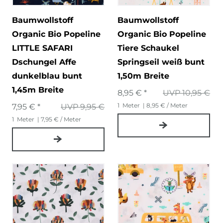
Baumwollstoff
Baumwollstoff
Organic Bio Popeline
Organic Bio Popeline
LITTLE SAFARI
Tiere Schaukel
Dschungel Affe
Springseil weiß bunt
dunkelblau bunt
1,50m Breite
1,45m Breite
8,95 € *
UVP 10,95 €
1
Meter
| 8,95 € / Meter
7,95 € *
UVP 9,95 €
1
Meter
| 7,95 € / Meter