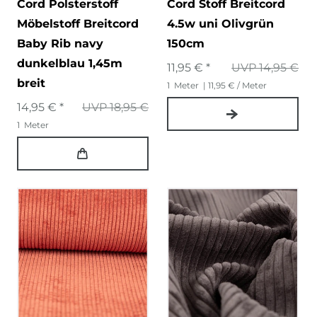
Cord Polsterstoff
Cord Stoff Breitcord
Möbelstoff Breitcord
4.5w uni Olivgrün
Baby Rib navy
150cm
dunkelblau 1,45m
11,95 € *
UVP 14,95 €
breit
1
Meter
| 11,95 € / Meter
14,95 € *
UVP 18,95 €
1
Meter