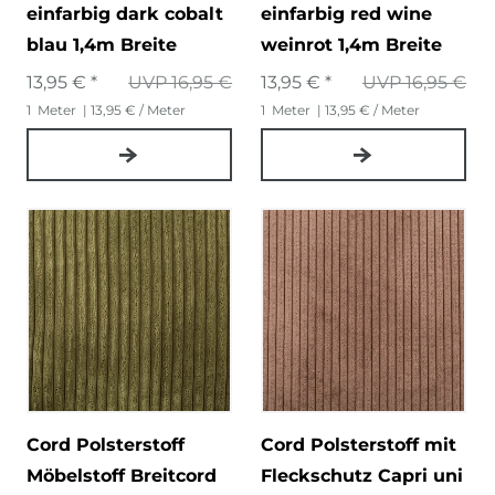
einfarbig dark cobalt
einfarbig red wine
blau 1,4m Breite
weinrot 1,4m Breite
13,95 € *
UVP 16,95 €
13,95 € *
UVP 16,95 €
1
Meter
| 13,95 € / Meter
1
Meter
| 13,95 € / Meter
Cord Polsterstoff
Cord Polsterstoff mit
Möbelstoff Breitcord
Fleckschutz Capri uni