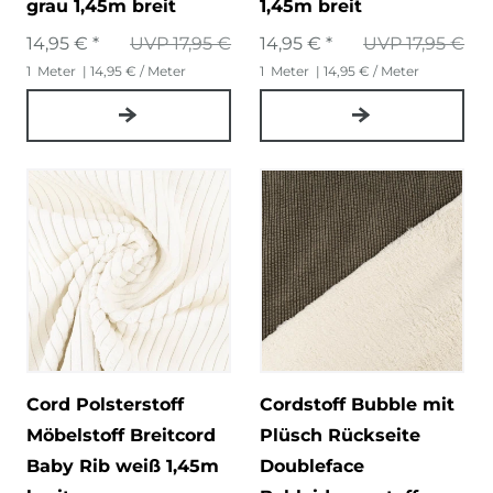
grau 1,45m breit
1,45m breit
14,95 € *
UVP 17,95 €
14,95 € *
UVP 17,95 €
1
Meter
| 14,95 € / Meter
1
Meter
| 14,95 € / Meter
Cord Polsterstoff
Cordstoff Bubble mit
Möbelstoff Breitcord
Plüsch Rückseite
Baby Rib weiß 1,45m
Doubleface