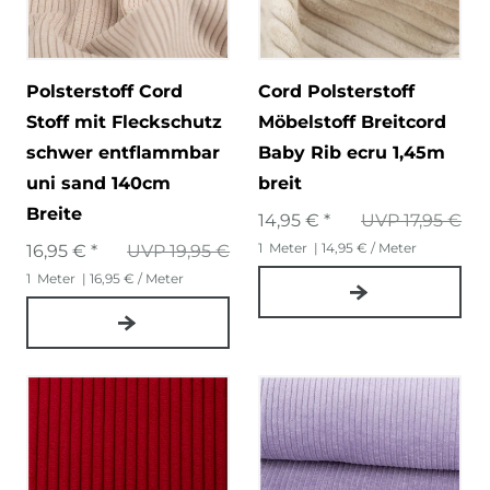
Polsterstoff Cord
Cord Polsterstoff
Stoff mit Fleckschutz
Möbelstoff Breitcord
schwer entflammbar
Baby Rib ecru 1,45m
uni sand 140cm
breit
Breite
14,95 € *
UVP 17,95 €
1
Meter
| 14,95 € / Meter
16,95 € *
UVP 19,95 €
1
Meter
| 16,95 € / Meter