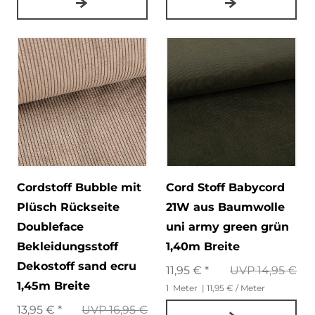
Cordstoff Bubble mit
Cord Stoff Babycord
Plüsch Rückseite
21W aus Baumwolle
Doubleface
uni army green grün
Bekleidungsstoff
1,40m Breite
Dekostoff sand ecru
11,95 € *
UVP 14,95 €
1,45m Breite
1
Meter
| 11,95 € / Meter
13,95 € *
UVP 16,95 €