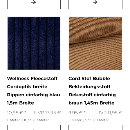
Wellness Fleecestoff
Cord Stof Bubble
Cordoptik breite
Bekleidungsstoff
Rippen einfarbig blau
Dekostoff einfarbig
1,5m Breite
braun 1,45m Breite
10,95 € *
UVP 13,95 €
9,95 € *
UVP 11,95 €
1
Meter
| 10,95 € / Meter
1
Meter
| 9,95 € / Meter