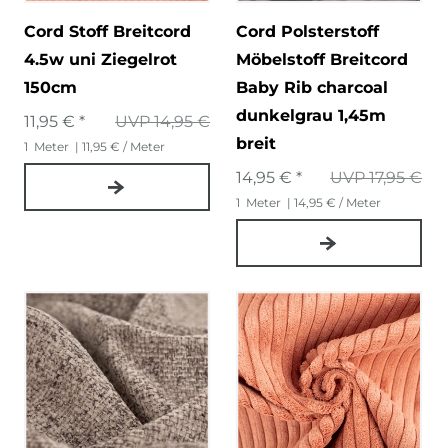
Cord Stoff Breitcord
Cord Polsterstoff
4.5w uni Ziegelrot
Möbelstoff Breitcord
150cm
Baby Rib charcoal
dunkelgrau 1,45m
11,95 € *
UVP 14,95 €
breit
1
Meter
| 11,95 € / Meter
14,95 € *
UVP 17,95 €
1
Meter
| 14,95 € / Meter