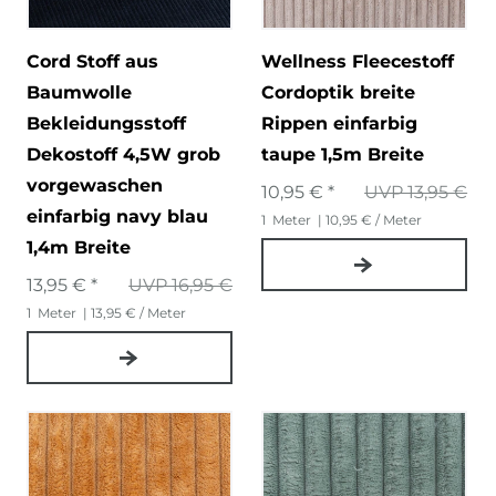
Cord Stoff aus
Wellness Fleecestoff
Baumwolle
Cordoptik breite
Bekleidungsstoff
Rippen einfarbig
Dekostoff 4,5W grob
taupe 1,5m Breite
vorgewaschen
10,95 € *
UVP 13,95 €
einfarbig navy blau
1
Meter
| 10,95 € / Meter
1,4m Breite
13,95 € *
UVP 16,95 €
1
Meter
| 13,95 € / Meter