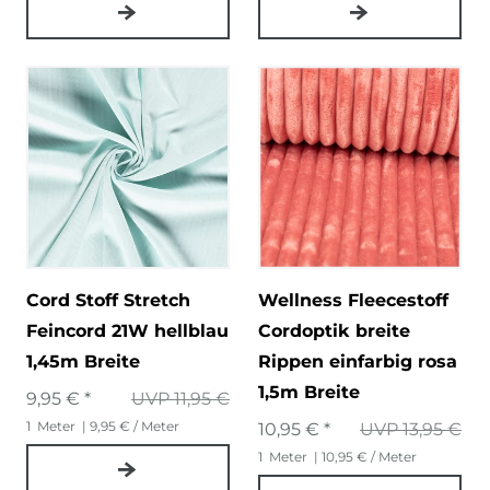
Cord Stoff Stretch
Wellness Fleecestoff
Feincord 21W hellblau
Cordoptik breite
1,45m Breite
Rippen einfarbig rosa
1,5m Breite
9,95 € *
UVP 11,95 €
1
Meter
| 9,95 € / Meter
10,95 € *
UVP 13,95 €
1
Meter
| 10,95 € / Meter