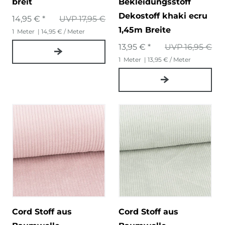
breit
Bekleidungsstoff
Dekostoff khaki ecru
14,95 € *
UVP 17,95 €
1,45m Breite
1
Meter
| 14,95 € / Meter
13,95 € *
UVP 16,95 €
1
Meter
| 13,95 € / Meter
Cord Stoff aus
Cord Stoff aus