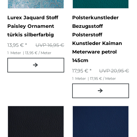
Lurex Jaquard Stoff
Polsterkunstleder
Paisley Ornament
Bezugsstoff
türkis silberfarbig
Polsterstoff
Kunstleder Kaiman
13,95 € *
UVP 16,95 €
Meterware petrol
1
Meter
| 13,95 € / Meter
145cm
17,95 € *
UVP 20,95 €
1
Meter
| 17,95 € / Meter