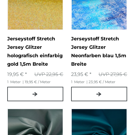
Jerseystoff Stretch
Jerseystoff Stretch
Jersey Glitzer
Jersey Glitzer
holografisch einfarbig
Neonfarben blau 1,5m
gold 1,5m Breite
Breite
19,95 € *
UVP 22,95 €
23,95 € *
UVP 27,95 €
1
Meter
| 19,95 € / Meter
1
Meter
| 23,95 € / Meter