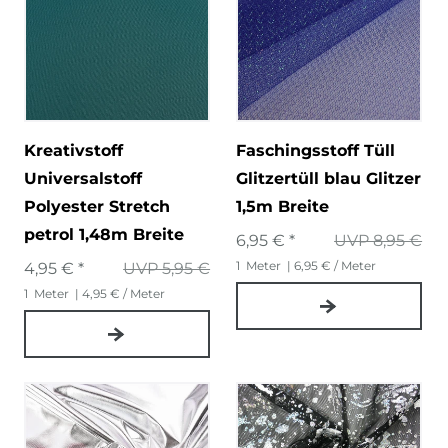
Kreativstoff
Faschingsstoff Tüll
Universalstoff
Glitzertüll blau Glitzer
Polyester Stretch
1,5m Breite
petrol 1,48m Breite
6,95 € *
UVP 8,95 €
1
Meter
| 6,95 € / Meter
4,95 € *
UVP 5,95 €
1
Meter
| 4,95 € / Meter