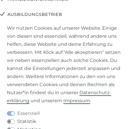
AUSBILDUNGSBETRIEB
Wir nutzen Cookies auf unserer Website. Einige
SOZIALE VERANTWORTUNG
von diesen sind essenziell, während andere uns
helfen, diese Website und deine Erfahrung zu
verbessern. Mit Klick auf "Alle akzeptieren" setzen
SICHERE ZAHLUNGSARTEN
wir neben essenziellen auch solche Cookies. Du
kannst die Einstellungen jederzeit anpassen und
ändern. Weitere Informationen zu den von uns
verwendeten Cookies und deinen Rechten als
Nutzer*in findest du in unserer
Daten­schutz­
erklärung
und unserem
Impressum
.
ÖFFNUNGSZEITEN
Essenziell
Lieblingsladen Baunach
Statistik
Do. & Fr. 14.00 bis 18.00 Uhr