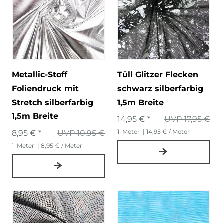
Metallic-Stoff
Tüll Glitzer Flecken
Foliendruck mit
schwarz silberfarbig
Stretch silberfarbig
1,5m Breite
1,5m Breite
14,95 € *
UVP 17,95 €
1
Meter
| 14,95 € / Meter
8,95 € *
UVP 10,95 €
1
Meter
| 8,95 € / Meter