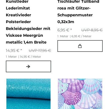
Kunstleder
Tischläufer Tüllband
Lederimitat
rosa mit Glitzer-
Kreativleder
Schuppenmuster
Polsterleder
0,32x3m
Bekleidungsleder mit
6,95 € *
UVP 8,95 €
Viskose Meergrün
1
Meter
| 6,95 € / Meter
metallic 1,4m Breite
14,95 € *
UVP 17,95 €
1
Meter
| 14,95 € / Meter