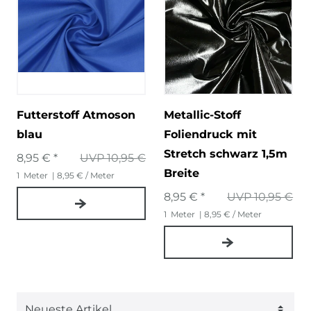
Futterstoff Atmoson
Metallic-Stoff
blau
Foliendruck mit
Stretch schwarz 1,5m
8,95 € *
UVP 10,95 €
Breite
1
Meter
| 8,95 € / Meter
8,95 € *
UVP 10,95 €
1
Meter
| 8,95 € / Meter