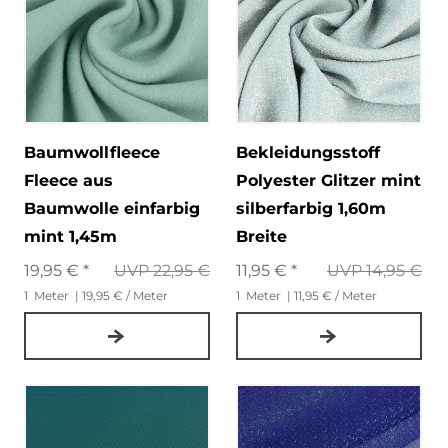
Baumwollfleece
Bekleidungsstoff
Fleece aus
Polyester Glitzer mint
Baumwolle einfarbig
silberfarbig 1,60m
mint 1,45m
Breite
19,95 € *
UVP 22,95 €
11,95 € *
UVP 14,95 €
1
Meter
| 19,95 € / Meter
1
Meter
| 11,95 € / Meter