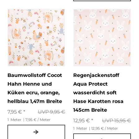
Baumwollstoff Cocot
Regenjackenstoff
Hahn Henne und
Aqua Protect
Küken ecru, orange,
wasserdicht soft
hellblau 1,47m Breite
Hase Karotten rosa
145cm Breite
7,95 € *
UVP 9,95 €
1
Meter
| 7,95 € / Meter
12,95 € *
UVP 15,95 €
1
Meter
| 12,95 € / Meter