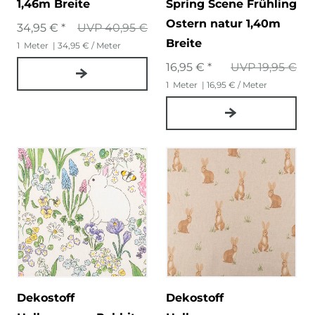
1,46m Breite
Spring Scene Frühling
Ostern natur 1,40m
34,95 € *
UVP 40,95 €
Breite
1
Meter
| 34,95 € / Meter
16,95 € *
UVP 19,95 €
1
Meter
| 16,95 € / Meter
Dekostoff
Dekostoff