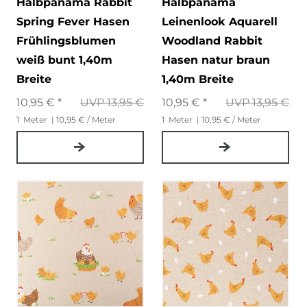
Halbpanama Rabbit
Halbpanama
Spring Fever Hasen
Leinenlook Aquarell
Frühlingsblumen
Woodland Rabbit
weiß bunt 1,40m
Hasen natur braun
Breite
1,40m Breite
10,95 € *
UVP 13,95 €
10,95 € *
UVP 13,95 €
1
Meter
| 10,95 € / Meter
1
Meter
| 10,95 € / Meter