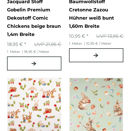
Jacquard Stoff
Baumwollstoff
Gobelin Premium
Cretonne Zazou
Dekostoff Comic
Hühner weiß bunt
Chickens beige braun
1,60m Breite
1,4m Breite
10,95 € *
UVP 13,95 €
1
Meter
| 10,95 € / Meter
18,95 € *
UVP 21,95 €
1
Meter
| 18,95 € / Meter