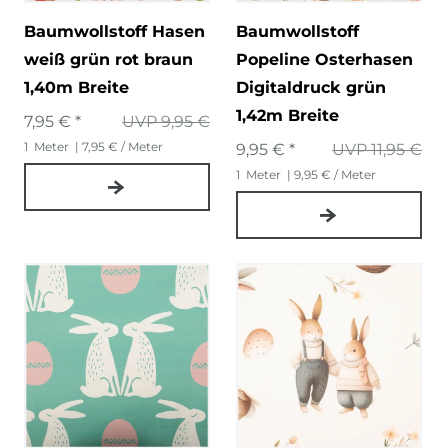
Baumwollstoff Hasen
Baumwollstoff
weiß grün rot braun
Popeline Osterhasen
1,40m Breite
Digitaldruck grün
1,42m Breite
7,95 € *
UVP 9,95 €
1
Meter
| 7,95 € / Meter
9,95 € *
UVP 11,95 €
1
Meter
| 9,95 € / Meter