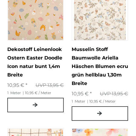
Dekostoff Leinenlook
Musselin Stoff
Ostern Easter Doodle
Baumwolle Ariella
Icon natur bunt 1,4m
Häschen Blumen ecru
Breite
grün hellblau 1,30m
Breite
10,95 € *
UVP 13,95 €
1
Meter
| 10,95 € / Meter
10,95 € *
UVP 13,95 €
1
Meter
| 10,95 € / Meter