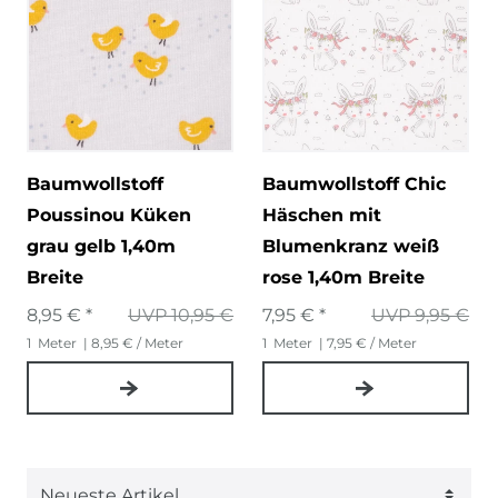
Baumwollstoff
Baumwollstoff Chic
Poussinou Küken
Häschen mit
grau gelb 1,40m
Blumenkranz weiß
Breite
rose 1,40m Breite
8,95 € *
UVP 10,95 €
7,95 € *
UVP 9,95 €
1
Meter
| 8,95 € / Meter
1
Meter
| 7,95 € / Meter