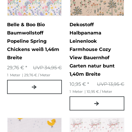
Belle & Boo Bio
Dekostoff
Baumwollstoff
Halbpanama
Popeline Spring
Leinenlook
Chickens weiß 1,46m
Farmhouse Cozy
Breite
View Bauernhof
Garten natur bunt
29,76 € *
UVP 34,95 €
1,40m Breite
1
Meter
| 29,76 € / Meter
10,95 € *
UVP 13,95 €
1
Meter
| 10,95 € / Meter