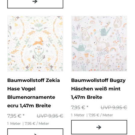
Baumwollstoff Zekia
Baumwollstoff Bugzy
Hase Vogel
Häschen weiß mint
Blumenornamente
1,47m Breite
ecru 1,47m Breite
7,95 € *
UVP 9,95 €
1
Meter
| 7,95 € / Meter
7,95 € *
UVP 9,95 €
1
Meter
| 7,95 € / Meter