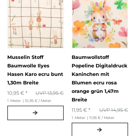
Musselin Stoff
Baumwollstoff
Baumwolle Ilyes
Popeline Digitaldruck
Hasen Karo ecru bunt
Kaninchen mit
1,30m Breite
Blumen ecru rosa
orange grün 1,47m
10,95 € *
UVP 13,95 €
Breite
1
Meter
| 10,95 € / Meter
11,95 € *
UVP 14,95 €
1
Meter
| 11,95 € / Meter