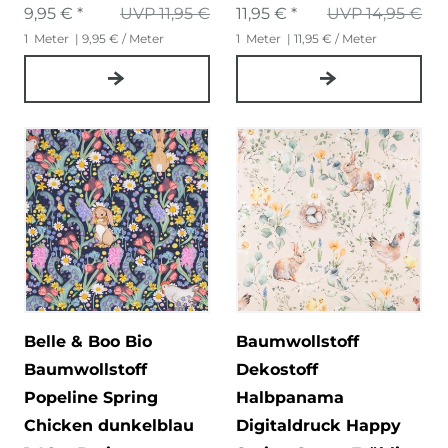
9,95 € *
UVP 11,95 €
11,95 € *
UVP 14,95 €
1
Meter
| 9,95 € / Meter
1
Meter
| 11,95 € / Meter
Belle & Boo Bio
Baumwollstoff
Baumwollstoff
Dekostoff
Popeline Spring
Halbpanama
Chicken dunkelblau
Digitaldruck Happy