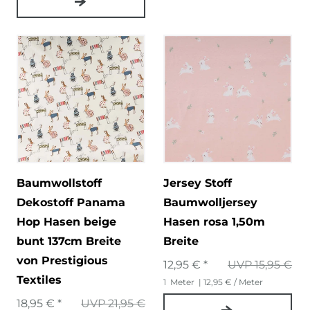
Baumwollstoff
Jersey Stoff
Dekostoff Panama
Baumwolljersey
Hop Hasen beige
Hasen rosa 1,50m
bunt 137cm Breite
Breite
von Prestigious
12,95 € *
UVP 15,95 €
Textiles
1
Meter
| 12,95 € / Meter
18,95 € *
UVP 21,95 €