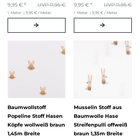
9,95 € *
UVP 11,95 €
9,95 € *
UVP 11,95 €
1
Meter
| 9,95 € / Meter
1
Meter
| 9,95 € / Meter
Baumwollstoff
Musselin Stoff aus
Popeline Stoff Hasen
Baumwolle Hase
Köpfe wollweiß braun
Streifenpulli offweiß
1,45m Breite
braun 1,35m Breite