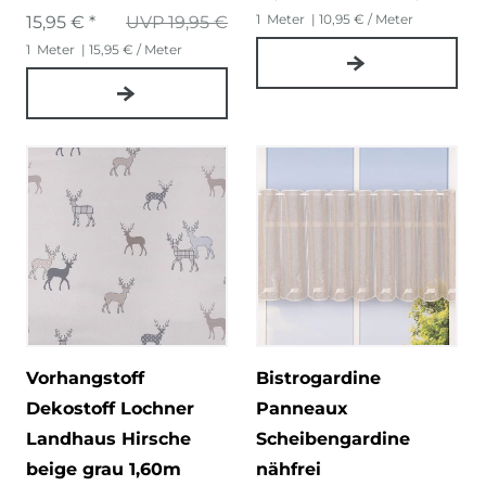
1
Meter
| 10,95 € / Meter
15,95 € *
UVP 19,95 €
1
Meter
| 15,95 € / Meter
Vorhangstoff
Bistrogardine
Dekostoff Lochner
Panneaux
Landhaus Hirsche
Scheibengardine
beige grau 1,60m
nähfrei