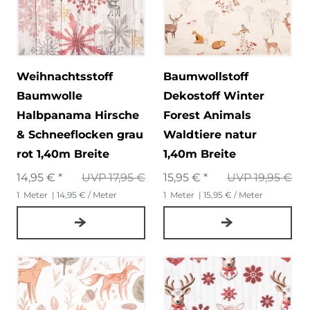
Weihnachtsstoff
Baumwollstoff
Baumwolle
Dekostoff Winter
Halbpanama Hirsche
Forest Animals
& Schneeflocken grau
Waldtiere natur
rot 1,40m Breite
1,40m Breite
14,95 € *
UVP 17,95 €
15,95 € *
UVP 19,95 €
1
Meter
| 14,95 € / Meter
1
Meter
| 15,95 € / Meter