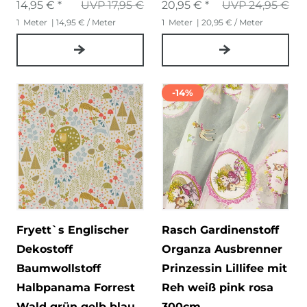
14,95 € *
UVP 17,95 €
20,95 € *
UVP 24,95 €
1
Meter
| 14,95 € / Meter
1
Meter
| 20,95 € / Meter
-14%
Fryett`s Englischer
Rasch Gardinenstoff
Dekostoff
Organza Ausbrenner
Baumwollstoff
Prinzessin Lillifee mit
Halbpanama Forrest
Reh weiß pink rosa
Wald grün gelb blau
300cm