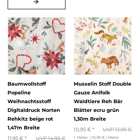
Baumwollstoff
Musselin Stoff Double
Popeline
Gauze Anifolk
Weihnachtsstoff
Waldtiere Reh Bär
Digitaldruck Norten
Blätter ecru grün
Rehkitz beige rot
1,30m Breite
1,47m Breite
10,95 € *
UVP 13,95 €
1
Meter
| 10,95 € / Meter
11,95 € *
UVP 14,95 €