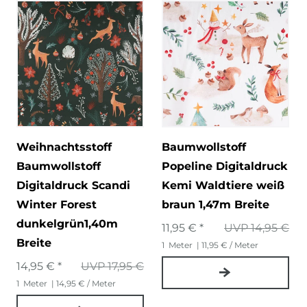
Weihnachtsstoff
Baumwollstoff
Baumwollstoff
Popeline Digitaldruck
Digitaldruck Scandi
Kemi Waldtiere weiß
Winter Forest
braun 1,47m Breite
dunkelgrün1,40m
11,95 € *
UVP 14,95 €
Breite
1
Meter
| 11,95 € / Meter
14,95 € *
UVP 17,95 €
1
Meter
| 14,95 € / Meter