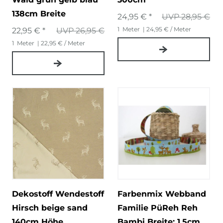
138cm Breite
24,95 € *
UVP 28,95 €
1
Meter
| 24,95 € / Meter
22,95 € *
UVP 26,95 €
1
Meter
| 22,95 € / Meter
Dekostoff Wendestoff
Farbenmix Webband
Hirsch beige sand
Familie PüReh Reh
140cm Höhe
Bambi Breite: 1,5cm