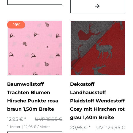
-19%
Baumwollstoff
Dekostoff
Trachten Blumen
Landhausstoff
Hirsche Punkte rosa
Plaidstoff Wendestoff
braun 1,50m Breite
Cosy mit Hirschen rot
grau 1,40m Breite
12,95 € *
UVP 15,95 €
1
Meter
| 12,95 € / Meter
20,95 € *
UVP 24,95 €