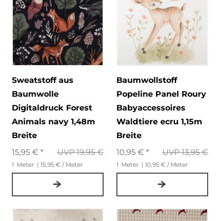
Sweatstoff aus
Baumwollstoff
Baumwolle
Popeline Panel Roury
Digitaldruck Forest
Babyaccessoires
Animals navy 1,48m
Waldtiere ecru 1,15m
Breite
Breite
15,95 € *
UVP 19,95 €
10,95 € *
UVP 13,95 €
1
Meter
| 15,95 € / Meter
1
Meter
| 10,95 € / Meter