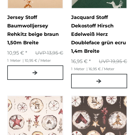
Jersey Stoff
Jacquard Stoff
Baumwolljersey
Dekostoff Hirsch
Rehkitz beige braun
Edelweiß Herz
1,50m Breite
Doubleface grün ecru
1,4m Breite
10,95 € *
UVP 13,95 €
1
Meter
| 10,95 € / Meter
16,95 € *
UVP 19,95 €
1
Meter
| 16,95 € / Meter