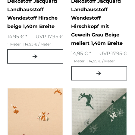
Dekostoff Jacquard
Dekostoff Jacquard
Landhausstoff
Landhausstoff
Wendestoff Hirsche
Wendestoff
beige 1,40m Breite
Hirschkopf mit
Geweih Grau Beige
14,95 € *
UVP 17,95 €
meliert 1,40m Breite
1
Meter
| 14,95 € / Meter
14,95 € *
UVP 17,95 €
1
Meter
| 14,95 € / Meter