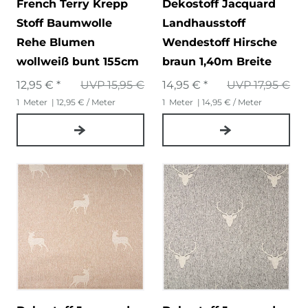
French Terry Krepp
Dekostoff Jacquard
Stoff Baumwolle
Landhausstoff
Rehe Blumen
Wendestoff Hirsche
wollweiß bunt 155cm
braun 1,40m Breite
12,95 € *
UVP 15,95 €
14,95 € *
UVP 17,95 €
1
Meter
| 12,95 € / Meter
1
Meter
| 14,95 € / Meter