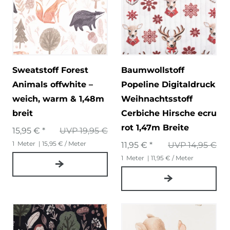
Sweatstoff Forest
Baumwollstoff
Animals offwhite –
Popeline Digitaldruck
weich, warm & 1,48m
Weihnachtsstoff
breit
Cerbiche Hirsche ecru
rot 1,47m Breite
15,95 € *
UVP 19,95 €
1
Meter
| 15,95 € / Meter
11,95 € *
UVP 14,95 €
1
Meter
| 11,95 € / Meter