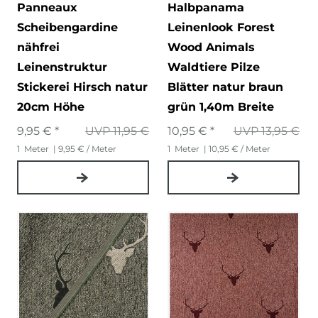
Panneaux
Halbpanama
Scheibengardine
Leinenlook Forest
nähfrei
Wood Animals
Leinenstruktur
Waldtiere Pilze
Stickerei Hirsch natur
Blätter natur braun
20cm Höhe
grün 1,40m Breite
9,95 € *
UVP 11,95 €
10,95 € *
UVP 13,95 €
1
Meter
| 9,95 € / Meter
1
Meter
| 10,95 € / Meter