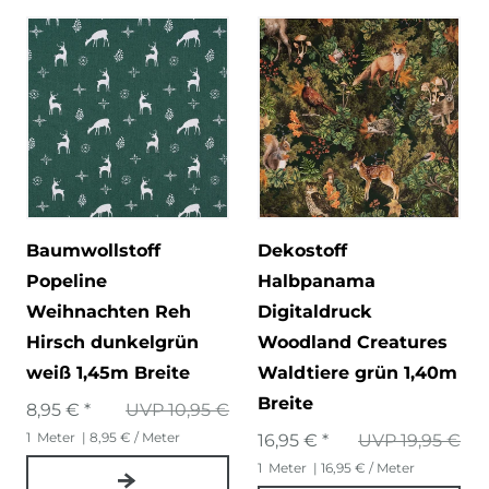
Baumwollstoff
Dekostoff
Popeline
Halbpanama
Weihnachten Reh
Digitaldruck
Hirsch dunkelgrün
Woodland Creatures
weiß 1,45m Breite
Waldtiere grün 1,40m
Breite
8,95 € *
UVP 10,95 €
1
Meter
| 8,95 € / Meter
16,95 € *
UVP 19,95 €
1
Meter
| 16,95 € / Meter