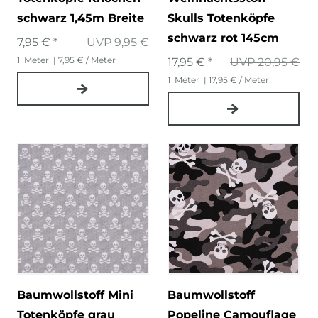
schwarz 1,45m Breite
Skulls Totenköpfe
schwarz rot 145cm
7,95 € *
UVP 9,95 €
1
Meter
| 7,95 € / Meter
17,95 € *
UVP 20,95 €
1
Meter
| 17,95 € / Meter
Baumwollstoff Mini
Baumwollstoff
Totenköpfe grau
Popeline Camouflage