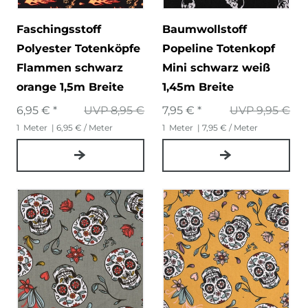
Faschingsstoff
Baumwollstoff
Polyester Totenköpfe
Popeline Totenkopf
Flammen schwarz
Mini schwarz weiß
orange 1,5m Breite
1,45m Breite
6,95 € *
UVP 8,95 €
7,95 € *
UVP 9,95 €
1
Meter
| 6,95 € / Meter
1
Meter
| 7,95 € / Meter