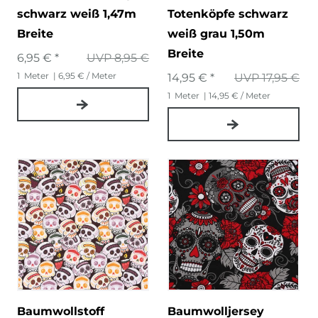
schwarz weiß 1,47m
Totenköpfe schwarz
Breite
weiß grau 1,50m
Breite
6,95 € *
UVP 8,95 €
1
Meter
| 6,95 € / Meter
14,95 € *
UVP 17,95 €
1
Meter
| 14,95 € / Meter
Baumwollstoff
Baumwolljersey