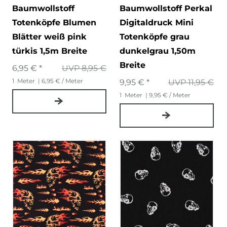
Baumwollstoff
Baumwollstoff Perkal
Totenköpfe Blumen
Digitaldruck Mini
Blätter weiß pink
Totenköpfe grau
türkis 1,5m Breite
dunkelgrau 1,50m
Breite
6,95 € *
UVP 8,95 €
1
Meter
| 6,95 € / Meter
9,95 € *
UVP 11,95 €
1
Meter
| 9,95 € / Meter