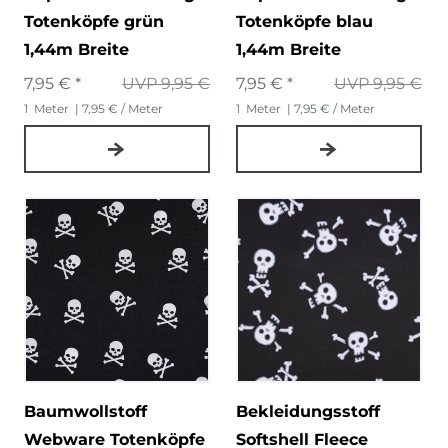
Totenköpfe grün
Totenköpfe blau
1,44m Breite
1,44m Breite
7,95 € *
UVP 9,95 €
7,95 € *
UVP 9,95 €
1
Meter
| 7,95 € / Meter
1
Meter
| 7,95 € / Meter
Baumwollstoff
Bekleidungsstoff
Webware Totenköpfe
Softshell Fleece