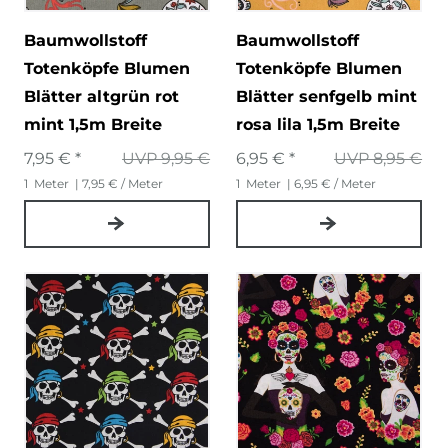
Baumwollstoff
Baumwollstoff
Totenköpfe Blumen
Totenköpfe Blumen
Blätter altgrün rot
Blätter senfgelb mint
mint 1,5m Breite
rosa lila 1,5m Breite
7,95 € *
UVP 9,95 €
6,95 € *
UVP 8,95 €
1
Meter
| 7,95 € / Meter
1
Meter
| 6,95 € / Meter