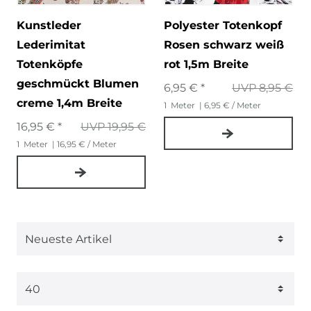
Kunstleder
Polyester Totenkopf
Lederimitat
Rosen schwarz weiß
Totenköpfe
rot 1,5m Breite
geschmückt Blumen
6,95 € *
UVP 8,95 €
creme 1,4m Breite
1
Meter
| 6,95 € / Meter
16,95 € *
UVP 19,95 €
1
Meter
| 16,95 € / Meter