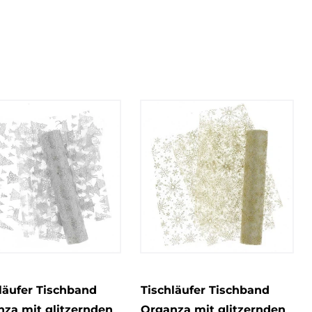
17
8
24
Weihnachten
2
3
läufer Tischband
Tischläufer Tischband
za mit glitzernden
Organza mit glitzernden