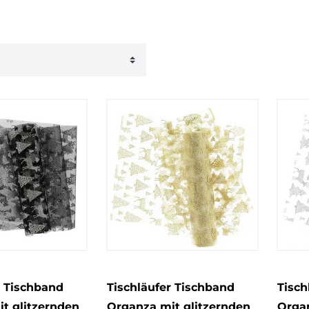
2
er
samtig
10
rt
Creativ Company
6
3
Rayher
12
r
7
Rico Design
17
r Tischband
Tischläufer Tischband
Tisch
t glitzernden
Organza mit glitzernden
Organ