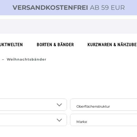
VERSANDKOSTENFREI
AB 59 EUR
UKTWELTEN
BORTEN & BÄNDER
KURZWAREN & NÄHZUB
Weihnachtsbänder
Oberflächenstruktur
1
le
glänzend
Marke
2
matt
3
SCHÖNER LEBEN.