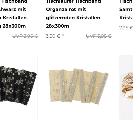
r Tischband
Tischläufer Tischband
Tisch
chwarz mit
Organza rot mit
Samt 
 Kristallen
glitzernden Kristallen
Krist
ig 28x300m
28x300m
7,95 €
UVP 3,95 €
3,50 € *
UVP 3,95 €