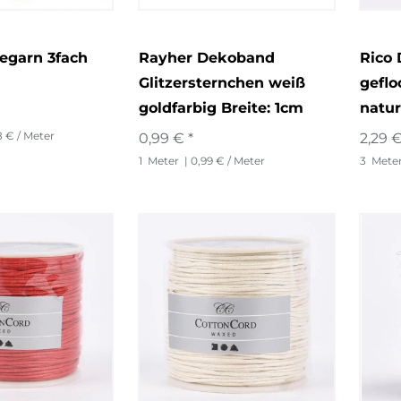
egarn 3fach
Rayher Dekoband
Rico 
Glitzersternchen weiß
geflo
goldfarbig Breite: 1cm
natur
8 € / Meter
0,99 € *
2,29 €
1
Meter
| 0,99 € / Meter
3
Mete