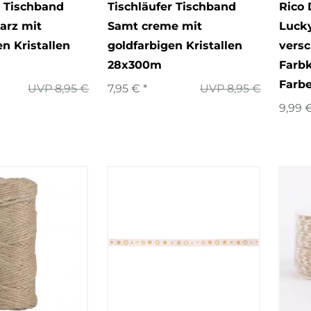
r Tischband
Tischläufer Tischband
Rico 
arz mit
Samt creme mit
Lucky
n Kristallen
goldfarbigen Kristallen
vers
28x300m
Farb
Farbe
UVP 8,95 €
7,95 € *
UVP 8,95 €
9,99 €