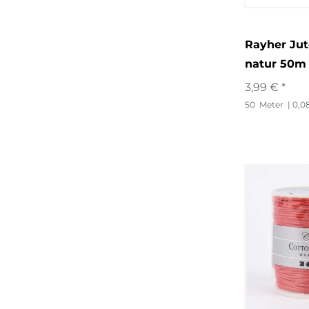
Rayher Jut
natur 50m
3,99 € *
50
Meter
| 0,0