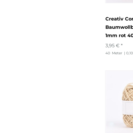
Creativ C
Baumwollb
1mm rot 4
3,95 € *
40
Meter
| 0,1