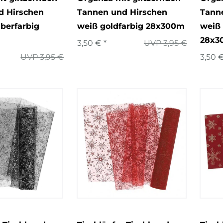
d Hirschen
Tannen und Hirschen
Tann
lberfarbig
weiß goldfarbig 28x300m
weiß 
28x3
3,50 € *
UVP 3,95 €
UVP 3,95 €
3,50 €