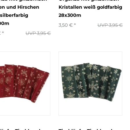
en und Hirschen
Kristallen weiß goldfarbig
silberfarbig
28x300m
00m
3,50 € *
UVP 3,95 €
 *
UVP 3,95 €