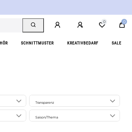
0
0
EHÖR
SCHNITTMUSTER
KREATIVBEDARF
SALE
Transparenz
6
1
blickdicht
Saison/Thema
2
22
1
Winter