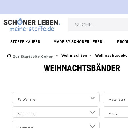
STOFFE KAUFEN
MADE BY SCHÖNER LEBEN.
PROD
Weihnachten
Weihnachtsdeko
Zur Startseite Gehen
WEIHNACHTSBÄNDER
Farbfamilie
Materialart
Baumwol
2
1
5
5
Stilrichtung
Motiv
beige
braun
gold
grün
Jute
8
klassisch
uni