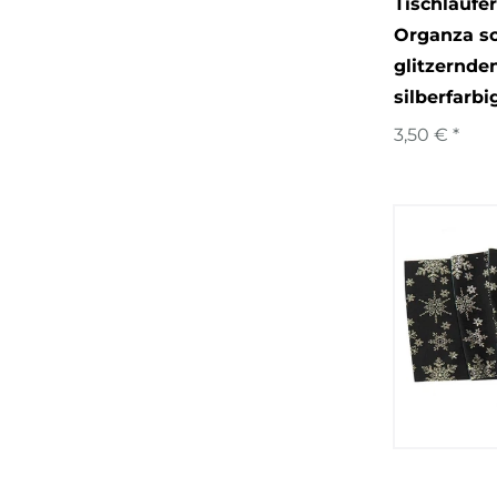
Tischläufe
Organza s
glitzernden
silberfarb
3,50 € *