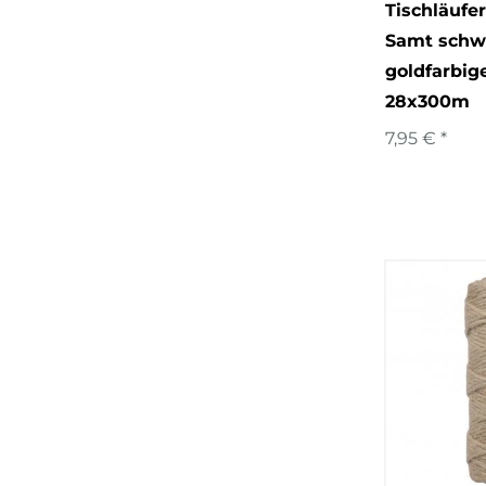
Tischläufe
Samt schw
goldfarbige
28x300m
7,95 € *