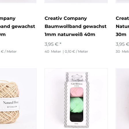
ompany
Creativ Company
Crea
and gewachst
Baumwollband gewachst
Natu
0m
1mm naturweiß 40m
30m
3,95 € *
3,95 €
0 € / Meter
40
Meter
| 0,10 € / Meter
30
Met