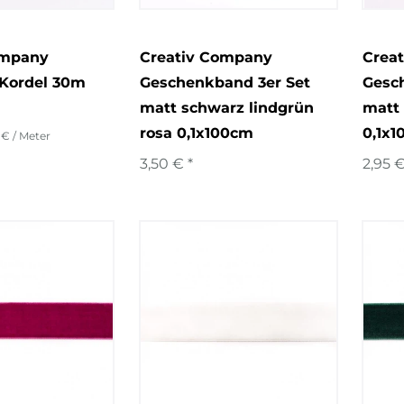
ompany
Creativ Company
Crea
 Kordel 30m
Geschenkband 3er Set
Gesc
matt schwarz lindgrün
matt 
rosa 0,1x100cm
0,1x
 € / Meter
3,50 € *
2,95 €