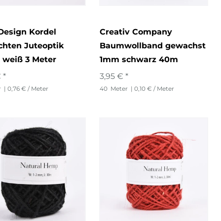
Design Kordel
Creativ Company
chten Juteoptik
Baumwollband gewachst
 weiß 3 Meter
1mm schwarz 40m
 *
3,95 € *
r
| 0,76 € / Meter
40
Meter
| 0,10 € / Meter