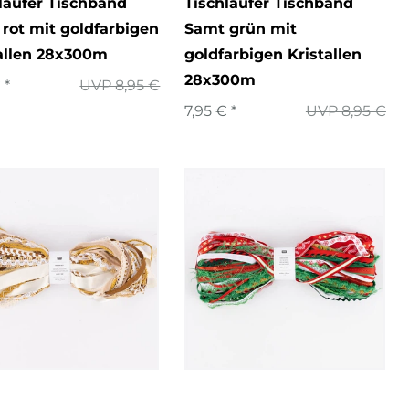
läufer Tischband
Tischläufer Tischband
rot mit goldfarbigen
Samt grün mit
allen 28x300m
goldfarbigen Kristallen
28x300m
 *
UVP 8,95 €
7,95 € *
UVP 8,95 €