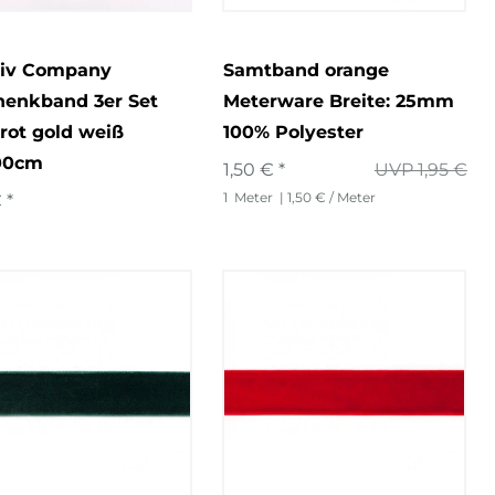
tiv Company
Samtband orange
henkband 3er Set
Meterware Breite: 25mm
rot gold weiß
100% Polyester
100cm
1,50 € *
UVP 1,95 €
1
Meter
| 1,50 € / Meter
 *