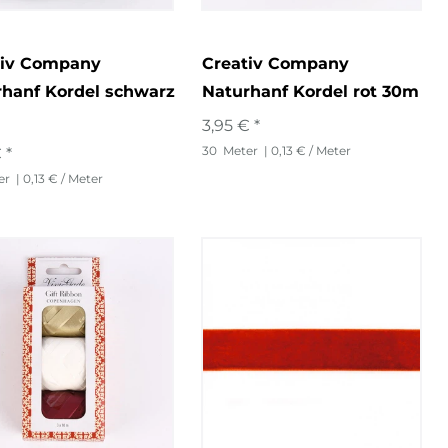
tiv Company
Creativ Company
rhanf Kordel schwarz
Naturhanf Kordel rot 30m
3,95 € *
30
Meter
| 0,13 € / Meter
 *
er
| 0,13 € / Meter