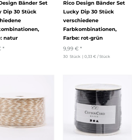
Design Bänder Set
Rico Design Bänder Set
 Dip 30 Stück
Lucky Dip 30 Stück
chiedene
verschiedene
kombinationen
,
Farbkombinationen
,
: natur
Farbe: rot-grün
 *
9,99 € *
30
Stück
| 0,33 € / Stück