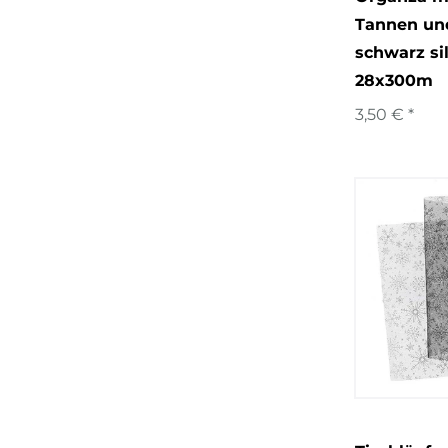
Tannen un
schwarz si
28x300m
3,50 € *