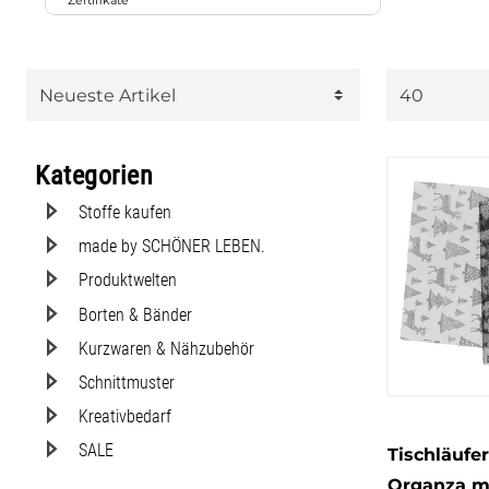
Zertifikate
3
2
3
7
Kunstfas
3
modern
gemuste
13
Oeko-Tex
natur
orange
rosa
rot
Organza
Hirsch
7
4
10
Polyeste
Sterne
schwarz
silber
weiß
Samt
Kategorien
Stoffe kaufen
made by SCHÖNER LEBEN.
Produktwelten
Borten & Bänder
Kurzwaren & Nähzubehör
Schnittmuster
Kreativbedarf
SALE
Tischläufe
Organza mi