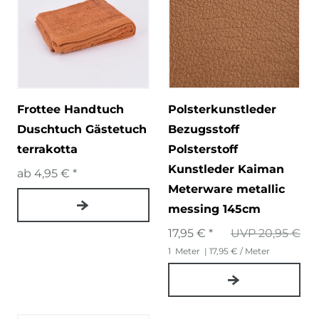
Frottee Handtuch
Polsterkunstleder
Duschtuch Gästetuch
Bezugsstoff
terrakotta
Polsterstoff
Kunstleder Kaiman
ab 4,95 € *
Meterware metallic
messing 145cm
17,95 € *
UVP 20,95 €
1
Meter
| 17,95 € / Meter