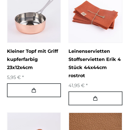
Kleiner Topf mit Griff
Leinenservietten
kupferfarbig
Stoffservietten Erik 4
23x12x4cm
Stück 44x44cm
rostrot
5,95 € *
41,95 € *