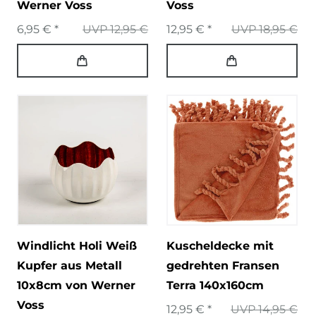
Werner Voss
Voss
6,95 € *
UVP 12,95 €
12,95 € *
UVP 18,95 €
Windlicht Holi Weiß
Kuscheldecke mit
Kupfer aus Metall
gedrehten Fransen
10x8cm von Werner
Terra 140x160cm
Voss
12,95 € *
UVP 14,95 €