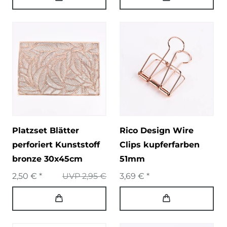
Platzset Blätter
Rico Design Wire
perforiert Kunststoff
Clips kupferfarben
bronze 30x45cm
51mm
2,50 € *
UVP 2,95 €
3,69 € *