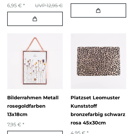
6,95 € *
UVP 12,95 €
Bilderrahmen Metall
Platzset Leomuster
rosegoldfarben
Kunststoff
13x18cm
bronzefarbig schwarz
rosa 45x30cm
7,95 € *
4,95 € *