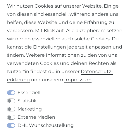
Wir nutzen Cookies auf unserer Website. Einige
von diesen sind essenziell, während andere uns
Impressum
Daten­schutz­erklärung
AGB
helfen, diese Website und deine Erfahrung zu
verbessern. Mit Klick auf "Alle akzeptieren" setzen
wir neben essenziellen auch solche Cookies. Du
kannst die Einstellungen jederzeit anpassen und
Barrierefreiheitserklärung
Widerrufs­recht
ändern. Weitere Informationen zu den von uns
verwendeten Cookies und deinen Rechten als
Nutzer*in findest du in unserer
Daten­schutz­
erklärung
und unserem
Impressum
.
Kontakt
VERTRAG WIDERRUFEN
Essenziell
Statistik
Marketing
Externe Medien
DHL Wunschzustellung