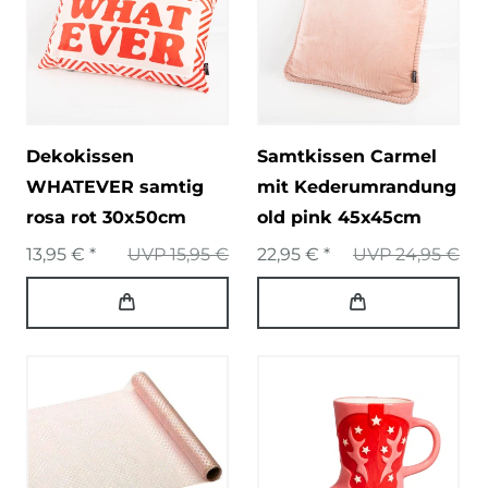
Dekokissen
Samtkissen Carmel
WHATEVER samtig
mit Kederumrandung
rosa rot 30x50cm
old pink 45x45cm
13,95 € *
UVP 15,95 €
22,95 € *
UVP 24,95 €