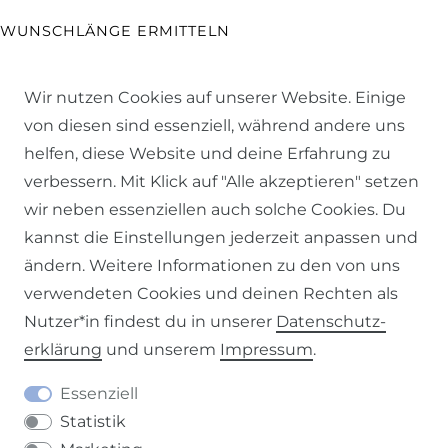
WUNSCHLÄNGE ERMITTELN
PFLEGE- & WASCHANLEITUNG
Wir nutzen Cookies auf unserer Website. Einige
von diesen sind essenziell, während andere uns
STOFF-RATGEBER
helfen, diese Website und deine Erfahrung zu
verbessern. Mit Klick auf "Alle akzeptieren" setzen
GARDINEN-RATGEBER
wir neben essenziellen auch solche Cookies. Du
kannst die Einstellungen jederzeit anpassen und
SCHÖNER LEBEN. RATGEBER
ändern. Weitere Informationen zu den von uns
RÜCKSENDUNGEN
verwendeten Cookies und deinen Rechten als
Nutzer*in findest du in unserer
Daten­schutz­
erklärung
und unserem
Impressum
.
UNSERE VORTEILE
Essenziell
EXKLUSIVE ARTIKEL
Statistik