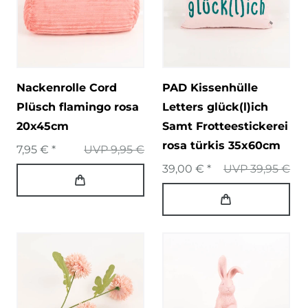
Nackenrolle Cord
PAD Kissenhülle
Plüsch flamingo rosa
Letters glück(l)ich
20x45cm
Samt Frotteestickerei
rosa türkis 35x60cm
7,95 € *
UVP 9,95 €
39,00 € *
UVP 39,95 €