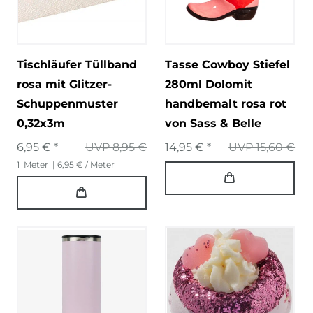
Tischläufer Tüllband
Tasse Cowboy Stiefel
rosa mit Glitzer-
280ml Dolomit
Schuppenmuster
handbemalt rosa rot
0,32x3m
von Sass & Belle
6,95 € *
UVP 8,95 €
14,95 € *
UVP 15,60 €
1
Meter
| 6,95 € / Meter