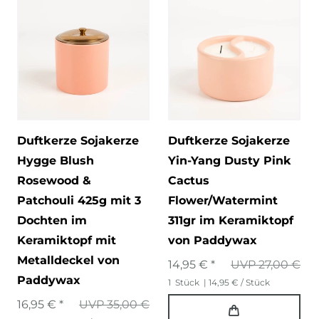
Duftkerze Sojakerze
Duftkerze Sojakerze
Hygge Blush
Yin-Yang Dusty Pink
Rosewood &
Cactus
Patchouli 425g mit 3
Flower/Watermint
Dochten im
311gr im Keramiktopf
Keramiktopf mit
von Paddywax
Metalldeckel von
14,95 € *
UVP 27,00 €
Paddywax
1
Stück
| 14,95 € / Stück
16,95 € *
UVP 35,00 €