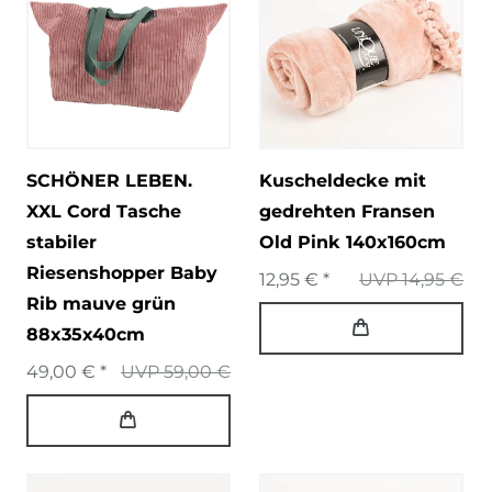
SCHÖNER LEBEN.
Kuscheldecke mit
XXL Cord Tasche
gedrehten Fransen
stabiler
Old Pink 140x160cm
Riesenshopper Baby
12,95 € *
UVP 14,95 €
Rib mauve grün
88x35x40cm
49,00 € *
UVP 59,00 €