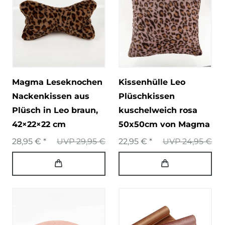
Magma Leseknochen
Kissenhülle Leo
Nackenkissen aus
Plüschkissen
Plüsch in Leo braun,
kuschelweich rosa
42×22×22 cm
50x50cm von Magma
28,95 € *
UVP 29,95 €
22,95 € *
UVP 24,95 €