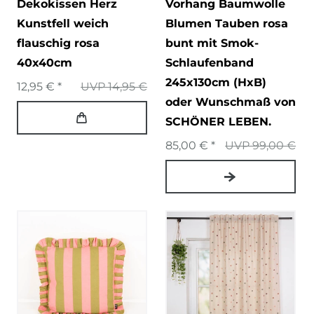
Dekokissen Herz
Vorhang Baumwolle
Kunstfell weich
Blumen Tauben rosa
flauschig rosa
bunt mit Smok-
40x40cm
Schlaufenband
245x130cm (HxB)
12,95 € *
UVP 14,95 €
oder Wunschmaß von
SCHÖNER LEBEN.
85,00 € *
UVP 99,00 €