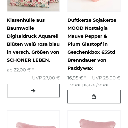
Kissenhülle aus
Duftkerze Sojakerze
Baumwolle
MOOD Nostalgia
Digitaldruck Aquarell
Mauve Pepper &
Blüten weiß rosa blau
Plum Glastopf in
in versch. Größen von
Geschenkbox 65Std
SCHÖNER LEBEN.
Brenndauer von
Paddywax
ab 22,00 € *
UVP 27,00 €
16,95 € *
UVP 28,00 €
1
Stück
| 16,95 € / Stück