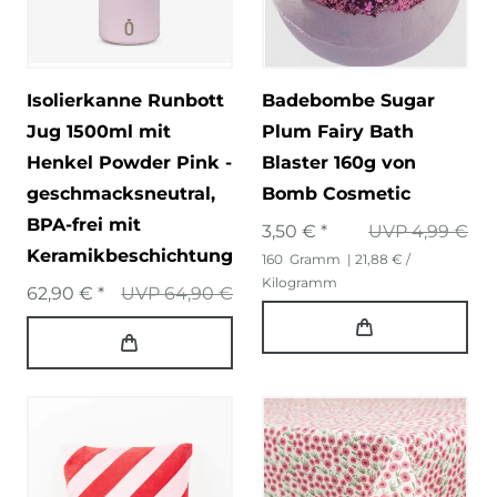
Isolierkanne Runbott
Badebombe Sugar
Jug 1500ml mit
Plum Fairy Bath
Henkel Powder Pink -
Blaster 160g von
geschmacksneutral,
Bomb Cosmetic
BPA-frei mit
3,50 € *
UVP 4,99 €
Keramikbeschichtung
160
Gramm
| 21,88 € /
Kilogramm
62,90 € *
UVP 64,90 €