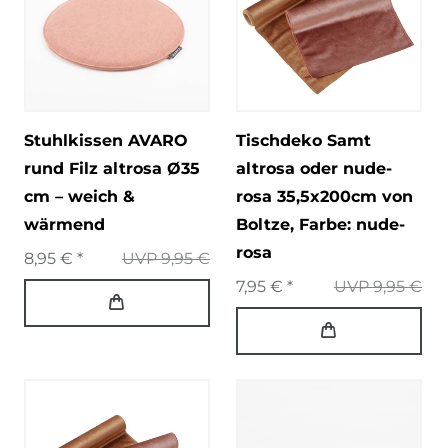
Stuhlkissen AVARO
Tischdeko Samt
rund Filz altrosa Ø35
altrosa oder nude-
cm – weich &
rosa 35,5x200cm von
wärmend
Boltze
, Farbe: nude-
rosa
8,95 € *
UVP 9,95 €
7,95 € *
UVP 9,95 €