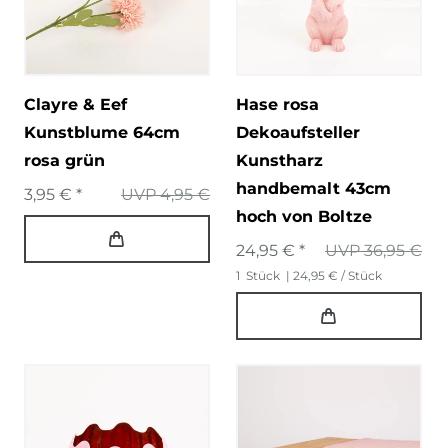
Clayre & Eef
Hase rosa
Kunstblume 64cm
Dekoaufsteller
rosa grün
Kunstharz
handbemalt 43cm
3,95 € *
UVP 4,95 €
hoch von Boltze
24,95 € *
UVP 36,95 €
1
Stück
| 24,95 € / Stück