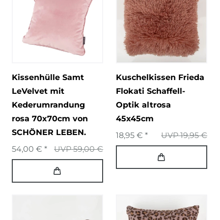
Kissenhülle Samt
Kuschelkissen Frieda
LeVelvet mit
Flokati Schaffell-
Kederumrandung
Optik altrosa
rosa 70x70cm von
45x45cm
SCHÖNER LEBEN.
18,95 € *
UVP 19,95 €
54,00 € *
UVP 59,00 €