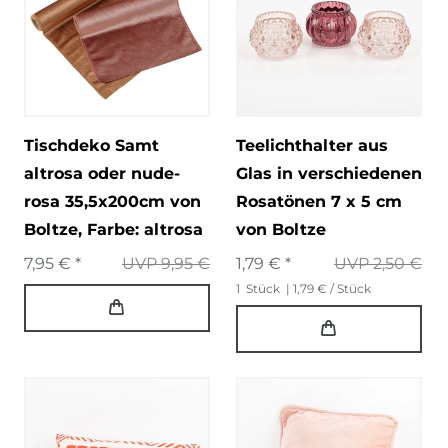
Tischdeko Samt
Teelichthalter aus
altrosa oder nude-
Glas in verschiedenen
rosa 35,5x200cm von
Rosatönen 7 x 5 cm
Boltze
, Farbe: altrosa
von Boltze
7,95 € *
UVP 9,95 €
1,79 € *
UVP 2,50 €
1
Stück
| 1,79 € / Stück