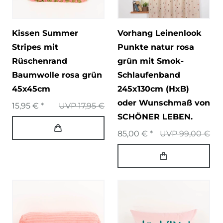
Kissen Summer
Vorhang Leinenlook
Stripes mit
Punkte natur rosa
Rüschenrand
grün mit Smok-
Baumwolle rosa grün
Schlaufenband
45x45cm
245x130cm (HxB)
oder Wunschmaß von
15,95 € *
UVP 17,95 €
SCHÖNER LEBEN.
85,00 € *
UVP 99,00 €