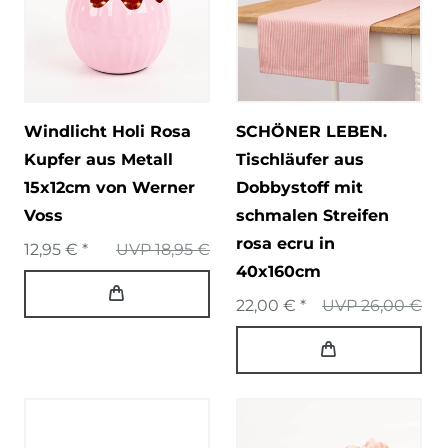
Windlicht Holi Rosa
SCHÖNER LEBEN.
Kupfer aus Metall
Tischläufer aus
15x12cm von Werner
Dobbystoff mit
Voss
schmalen Streifen
rosa ecru in
12,95 € *
UVP 18,95 €
40x160cm
22,00 € *
UVP 26,00 €