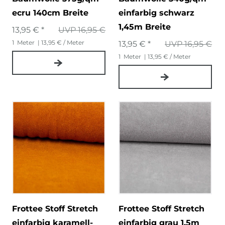
ecru 140cm Breite
einfarbig schwarz
1,45m Breite
13,95 € *
UVP 16,95 €
1
Meter
| 13,95 € / Meter
13,95 € *
UVP 16,95 €
1
Meter
| 13,95 € / Meter
Frottee Stoff Stretch
Frottee Stoff Stretch
einfarbig karamell-
einfarbig grau 1,5m