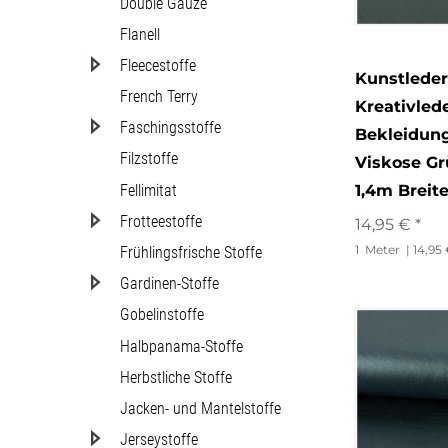
Double Gauze
Flanell
Fleecestoffe
Kunstleder
French Terry
Kreativled
Faschingsstoffe
Bekleidung
Filzstoffe
Viskose Gr
1,4m Breit
Fellimitat
Frotteestoffe
14,95 € *
1
Meter
| 14,95
Frühlingsfrische Stoffe
Gardinen-Stoffe
Gobelinstoffe
Halbpanama-Stoffe
Herbstliche Stoffe
Jacken- und Mantelstoffe
Jerseystoffe