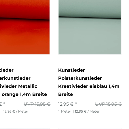
tleder
Kunstleder
erkunstleder
Polsterkunstleder
ivleder Metallic
Kreativleder eisblau 1,4m
 orange 1,4m Breite
Breite
€ *
UVP 15,95 €
12,95 € *
UVP 15,95 €
| 12,95 € / Meter
1
Meter
| 12,95 € / Meter