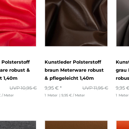
 Polsterstoff
Kunstleder Polsterstoff
Kunst
are robust &
braun Meterware robust
grau 
ht 1,40m
& pflegeleicht 1,40m
robus
UVP 10,95 €
9,95 € *
UVP 11,95 €
9,95 €
€ / Meter
1
Meter
| 9,95 € / Meter
1
Meter