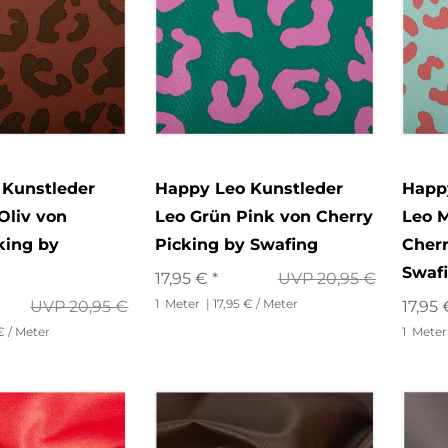
 Kunstleder
Happy Leo Kunstleder
Happ
Oliv von
Leo Grün Pink von Cherry
Leo M
king by
Picking by Swafing
Cherr
Swaf
17,95 € *
UVP 20,95 €
1
Meter
| 17,95 € / Meter
UVP 20,95 €
17,95 
€ / Meter
1
Meter