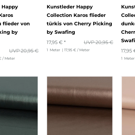
r Happy
Kunstleder Happy
Kuns
 Karos
Collection Karos flieder
Colle
 flieder von
türkis von Cherry Picking
dunk
king by
by Swafing
Cherr
Swaf
17,95 € *
UVP 20,95 €
1
Meter
| 17,95 € / Meter
UVP 20,95 €
17,95 
€ / Meter
1
Meter