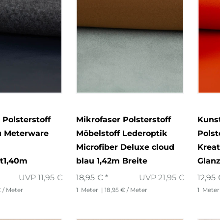
 Polsterstoff
Mikrofaser Polsterstoff
Kuns
u Meterware
Möbelstoff Lederoptik
Polst
Microfiber Deluxe cloud
Kreat
ht1,40m
blau 1,42m Breite
Glanz
UVP 11,95 €
18,95 € *
UVP 21,95 €
12,95 
€ / Meter
1
Meter
| 18,95 € / Meter
1
Meter