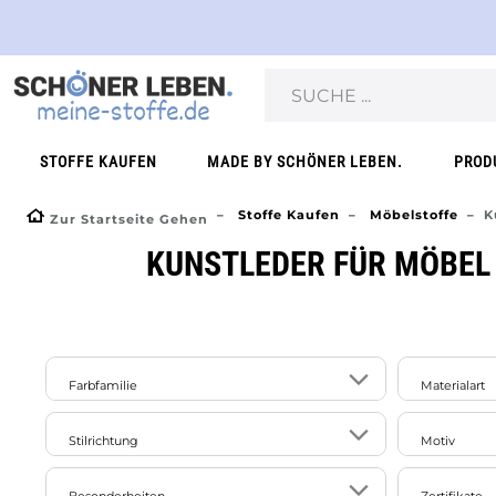
STOFFE KAUFEN
MADE BY SCHÖNER LEBEN.
PROD
Stoffe Kaufen
Möbelstoffe
K
Zur Startseite Gehen
KUNSTLEDER FÜR MÖBEL
Farbfamilie
Materialart
Baumwol
8
14
24
1
Stilrichtung
Motiv
beige
blau
braun
bronze
Kunstfas
11
ausgefallen/exotisch/extravagant
uni