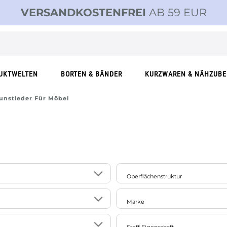
VERSANDKOSTENFREI
AB 59 EUR
UKTWELTEN
BORTEN & BÄNDER
KURZWAREN & NÄHZUB
unstleder Für Möbel
Oberflächenstruktur
1
le
glänzend
Marke
19
er
glatt
115
SCHÖNER LEBEN.