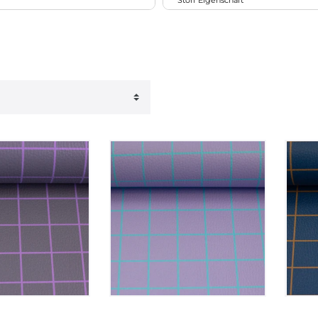
Stoff Eigenschaft
122
tat
matt
9
rt
Swafing
65
x
dehnbar/elastisch
18
r
Prägemuster
1
Blüten
gesteppt/wattiert
9
strukturiert/texturiert
6
e/Grafik
schwer entflammbar
2
strapazierfähig
3
er