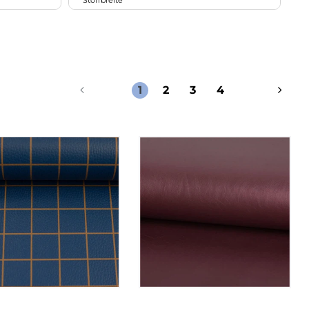
Stoffbreite
44
7
11
Frühling
18
1
61cm bis 120cm
2
12
Sommer
1
98
121cm bis 160cm
34
11
Herbst
18
1
2
3
4
11
Winter
72