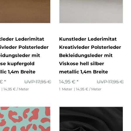
leder Lederimitat
Kunstleder Lederimitat
ivleder Polsterleder
Kreativleder Polsterleder
idungsleder mit
Bekleidungsleder mit
se kupfergold
Viskose hell silber
lic 1,4m Breite
metallic 1,4m Breite
€ *
UVP 17,95 €
14,95 € *
UVP 17,95 €
| 14,95 € / Meter
1
Meter
| 14,95 € / Meter