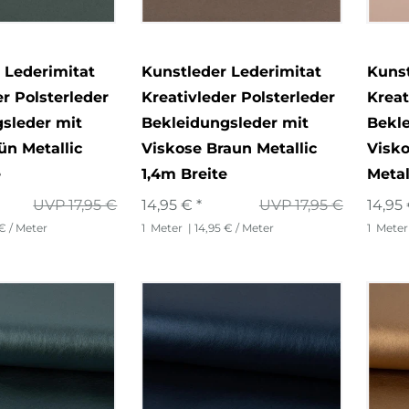
 Lederimitat
Kunstleder Lederimitat
Kunst
er Polsterleder
Kreativleder Polsterleder
Kreat
sleder mit
Bekleidungsleder mit
Bekle
ün Metallic
Viskose Braun Metallic
Visk
e
1,4m Breite
Metal
UVP 17,95 €
14,95 € *
UVP 17,95 €
14,95 
 € / Meter
1
Meter
| 14,95 € / Meter
1
Meter