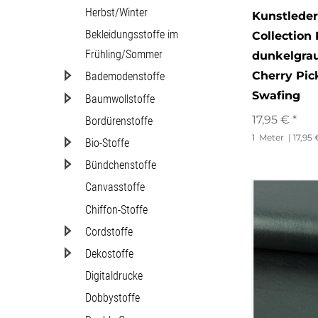
Herbst/Winter
Kunstlede
Bekleidungsstoffe im
Collection
Frühling/Sommer
dunkelgrau
Cherry Pic
Bademodenstoffe
Swafing
Baumwollstoffe
17,95 € *
Bordürenstoffe
1
Meter
| 17,95 
Bio-Stoffe
Bündchenstoffe
Canvasstoffe
Chiffon-Stoffe
Cordstoffe
Dekostoffe
Digitaldrucke
Dobbystoffe