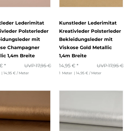
leder Lederimitat
Kunstleder Lederimitat
ivleder Polsterleder
Kreativleder Polsterleder
idungsleder mit
Bekleidungsleder mit
ose Champagner
Viskose Gold Metallic
lic 1,4m Breite
1,4m Breite
€ *
UVP 17,95 €
14,95 € *
UVP 17,95 €
| 14,95 € / Meter
1
Meter
| 14,95 € / Meter