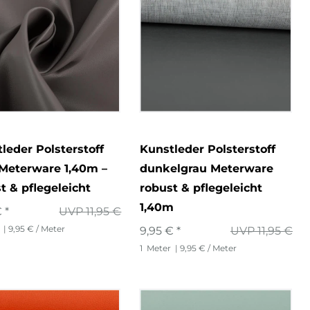
leder Polsterstoff
Kunstleder Polsterstoff
Meterware 1,40m –
dunkelgrau Meterware
t & pflegeleicht
robust & pflegeleicht
1,40m
 *
UVP 11,95 €
| 9,95 € / Meter
9,95 € *
UVP 11,95 €
1
Meter
| 9,95 € / Meter