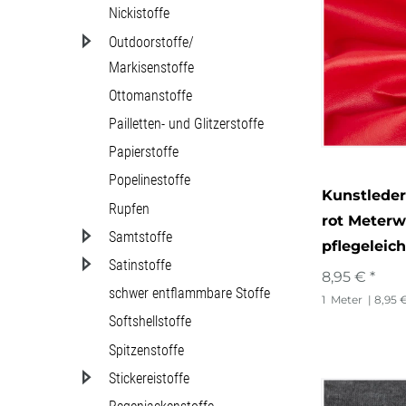
Nickistoffe
Outdoorstoffe/
Markisenstoffe
Ottomanstoffe
Pailletten- und Glitzerstoffe
Papierstoffe
Popelinestoffe
Kunstleder
Rupfen
rot Meterw
Samtstoffe
pflegeleic
Satinstoffe
8,95 € *
schwer entflammbare Stoffe
1
Meter
| 8,95 
Softshellstoffe
Spitzenstoffe
Stickereistoffe