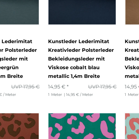
 Lederimitat
Kunstleder Lederimitat
Kunst
er Polsterleder
Kreativleder Polsterleder
Kreat
sleder mit
Bekleidungsleder mit
Bekle
eergrün
Viskose cobalt blau
Visko
4m Breite
metallic 1,4m Breite
metal
UVP 17,95 €
14,95 € *
UVP 17,95 €
14,95 
 € / Meter
1
Meter
| 14,95 € / Meter
1
Meter