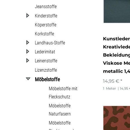
Jeansstoffe
Kinderstoffe
Köperstoffe
Korkstoffe
Kunstleder
Landhaus-Stoffe
Kreativled
Lederimitat
Bekleidung
Leinenstoffe
Viskose M
Lizenzstoffe
metallic 1,
Möbelstoffe
14,95 € *
Möbelstoffe mit
1
Meter
| 14,95
Fleckschutz
Möbelstoffe
Naturfasern
Möbelstoffe