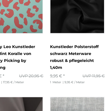
y Leo Kunstleder
Kunstleder Polsterstoff
int Koralle von
schwarz Meterware
y Picking by
robust & pflegeleicht
ing
1,40m
€ *
UVP 20,95 €
9,95 € *
UVP 11,95 €
| 17,95 € / Meter
1
Meter
| 9,95 € / Meter