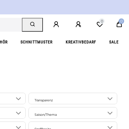
0
0
EHÖR
SCHNITTMUSTER
KREATIVBEDARF
SALE
Transparenz
23
41
blickdicht
Saison/Thema
60
103
12
Fasching