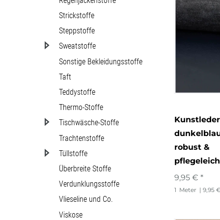
Regenjackenstoffe
Strickstoffe
Steppstoffe
Sweatstoffe
Sonstige Bekleidungsstoffe
Taft
Teddystoffe
Thermo-Stoffe
Kunstleder
Tischwäsche-Stoffe
dunkelbla
Trachtenstoffe
robust &
Tüllstoffe
pflegeleic
Überbreite Stoffe
9,95 € *
Verdunklungsstoffe
1
Meter
| 9,95 
Vlieseline und Co.
Viskose