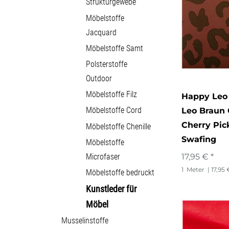
Strukturgewebe
Möbelstoffe
Jacquard
Möbelstoffe Samt
Polsterstoffe
Outdoor
Möbelstoffe Filz
Happy Leo
Möbelstoffe Cord
Leo Braun 
Cherry Pic
Möbelstoffe Chenille
Swafing
Möbelstoffe
Microfaser
17,95 € *
1
Meter
| 17,95 
Möbelstoffe bedruckt
Kunstleder für
Möbel
Musselinstoffe