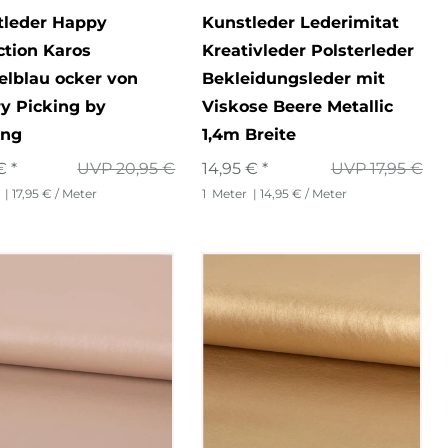
tleder Happy
Kunstleder Lederimitat
ction Karos
Kreativleder Polsterleder
elblau ocker von
Bekleidungsleder mit
y Picking by
Viskose Beere Metallic
ing
1,4m Breite
€ *
UVP 20,95 €
14,95 € *
UVP 17,95 €
| 17,95 € / Meter
1
Meter
| 14,95 € / Meter