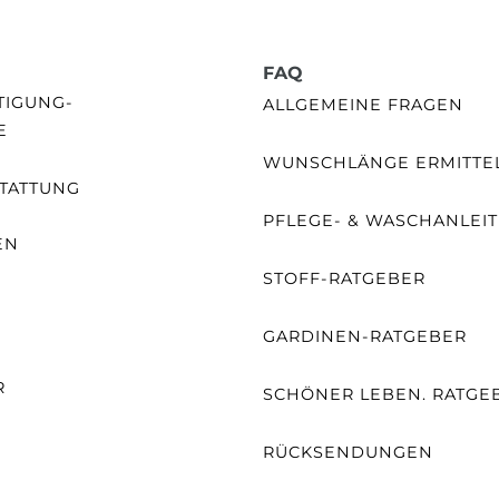
FAQ
GUNG- /
ALLGEMEINE FRAGEN
E
WUNSCHLÄNGE ERMITTE
TATTUNG
PFLEGE- & WASCHANLEI
EN
STOFF-RATGEBER
E
GARDINEN-RATGEBER
R
SCHÖNER LEBEN. RATGE
RÜCKSENDUNGEN