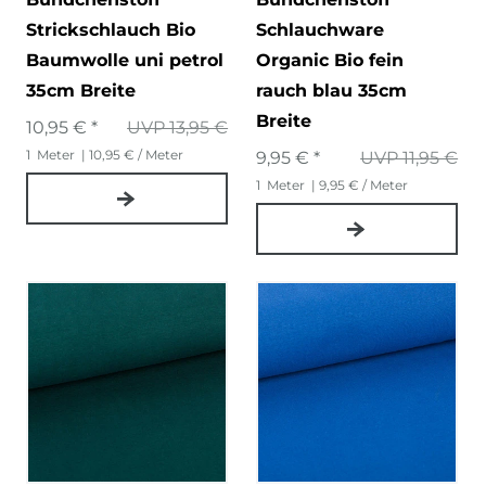
Strickschlauch Bio
Schlauchware
Baumwolle uni petrol
Organic Bio fein
35cm Breite
rauch blau 35cm
Breite
10,95 € *
UVP 13,95 €
1
Meter
| 10,95 € / Meter
9,95 € *
UVP 11,95 €
1
Meter
| 9,95 € / Meter