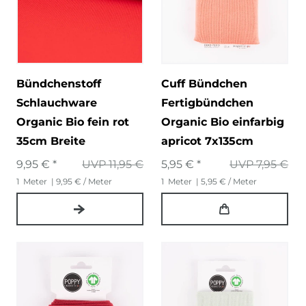
Bündchenstoff
Cuff Bündchen
Schlauchware
Fertigbündchen
Organic Bio fein rot
Organic Bio einfarbig
35cm Breite
apricot 7x135cm
9,95 € *
UVP 11,95 €
5,95 € *
UVP 7,95 €
1
Meter
| 9,95 € / Meter
1
Meter
| 5,95 € / Meter