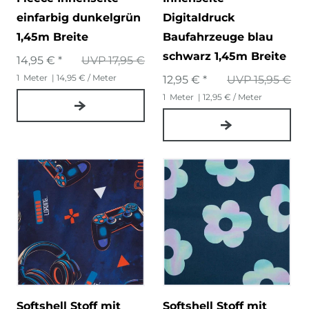
einfarbig dunkelgrün
Digitaldruck
1,45m Breite
Baufahrzeuge blau
schwarz 1,45m Breite
14,95 € *
UVP 17,95 €
1
Meter
| 14,95 € / Meter
12,95 € *
UVP 15,95 €
1
Meter
| 12,95 € / Meter
Softshell Stoff mit
Softshell Stoff mit