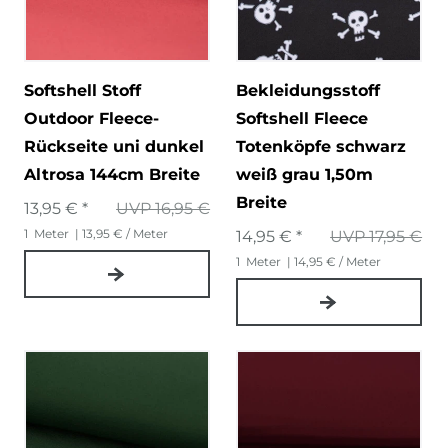
Softshell Stoff
Bekleidungsstoff
Outdoor Fleece-
Softshell Fleece
Rückseite uni dunkel
Totenköpfe schwarz
Altrosa 144cm Breite
weiß grau 1,50m
Breite
13,95 € *
UVP 16,95 €
1
Meter
| 13,95 € / Meter
14,95 € *
UVP 17,95 €
1
Meter
| 14,95 € / Meter