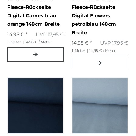
Fleece-Rückseite
Fleece-Rückseite
Digital Games blau
Digital Flowers
orange 148cm Breite
petrolblau 148cm
Breite
14,95 € *
UVP 17,95 €
1
Meter
| 14,95 € / Meter
14,95 € *
UVP 17,95 €
1
Meter
| 14,95 € / Meter