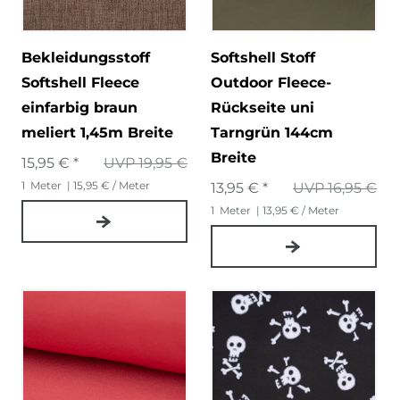
Bekleidungsstoff
Softshell Stoff
Softshell Fleece
Outdoor Fleece-
einfarbig braun
Rückseite uni
meliert 1,45m Breite
Tarngrün 144cm
Breite
15,95 € *
UVP 19,95 €
1
Meter
| 15,95 € / Meter
13,95 € *
UVP 16,95 €
1
Meter
| 13,95 € / Meter