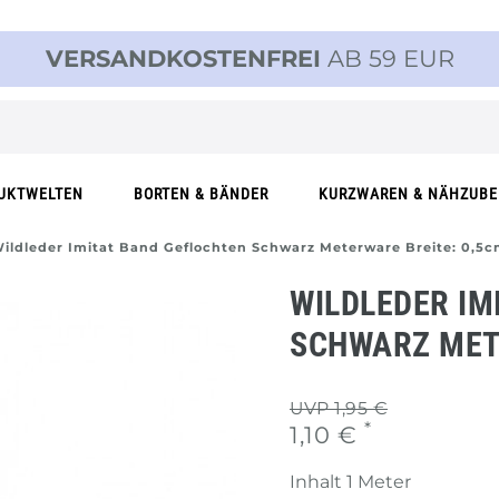
VERSANDKOSTENFREI
AB 59 EUR
UKTWELTEN
BORTEN & BÄNDER
KURZWAREN & NÄHZUB
ildleder Imitat Band Geflochten Schwarz Meterware Breite: 0,5
WILDLEDER IM
SCHWARZ MET
UVP 1,95 €
*
1,10 €
Inhalt
1
Meter