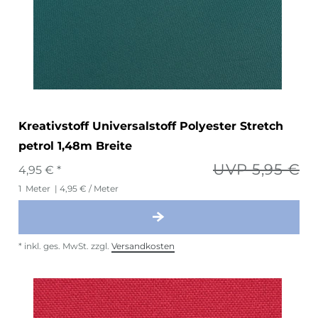
Kreativstoff Universalstoff Polyester Stretch
petrol 1,48m Breite
UVP 5,95 €
4,95 € *
1
Meter
| 4,95 € / Meter
*
inkl. ges. MwSt.
zzgl.
Versandkosten