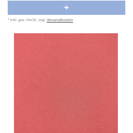
*
inkl. ges. MwSt.
zzgl.
Versandkosten