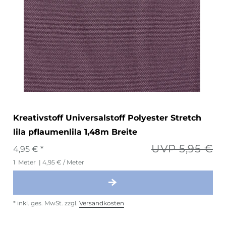
Kreativstoff Universalstoff Polyester Stretch
lila pflaumenlila 1,48m Breite
UVP 5,95 €
4,95 € *
1
Meter
| 4,95 € / Meter
*
inkl. ges. MwSt.
zzgl.
Versandkosten