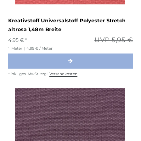
Kreativstoff Universalstoff Polyester Stretch
altrosa 1,48m Breite
UVP 5,95 €
4,95 € *
1
Meter
| 4,95 € / Meter
*
inkl. ges. MwSt.
zzgl.
Versandkosten