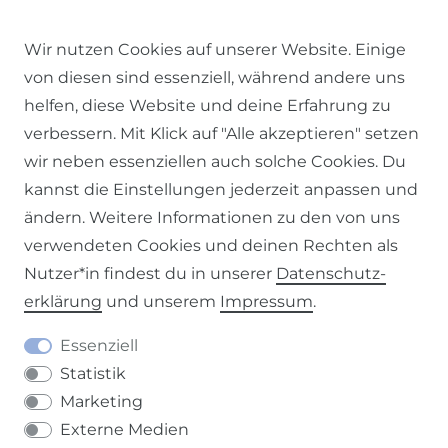
© 2026 SCHÖNER LEBEN.
Wir nutzen Cookies auf unserer Website. Einige
von diesen sind essenziell, während andere uns
helfen, diese Website und deine Erfahrung zu
verbessern. Mit Klick auf "Alle akzeptieren" setzen
wir neben essenziellen auch solche Cookies. Du
Impressum
Daten­schutz­erklärung
AGB
kannst die Einstellungen jederzeit anpassen und
ändern. Weitere Informationen zu den von uns
verwendeten Cookies und deinen Rechten als
Nutzer*in findest du in unserer
Daten­schutz­
Barrierefreiheitserklärung
Widerrufs­recht
erklärung
und unserem
Impressum
.
Essenziell
Statistik
Marketing
Kontakt
VERTRAG WIDERRUFEN
Externe Medien