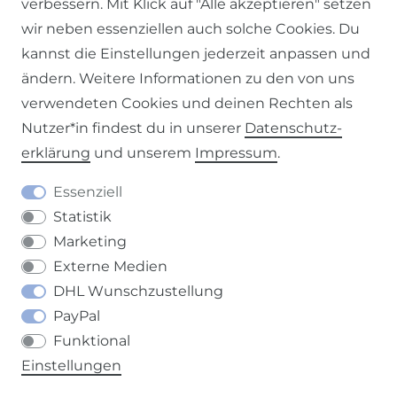
verbessern. Mit Klick auf "Alle akzeptieren" setzen
Impressum
Daten­schutz­erklärung
AGB
wir neben essenziellen auch solche Cookies. Du
kannst die Einstellungen jederzeit anpassen und
ändern. Weitere Informationen zu den von uns
verwendeten Cookies und deinen Rechten als
Barrierefreiheitserklärung
Widerrufs­recht
Nutzer*in findest du in unserer
Daten­schutz­
erklärung
und unserem
Impressum
.
Essenziell
Statistik
Kontakt
VERTRAG WIDERRUFEN
Marketing
Externe Medien
DHL Wunschzustellung
PayPal
Funktional
Einstellungen