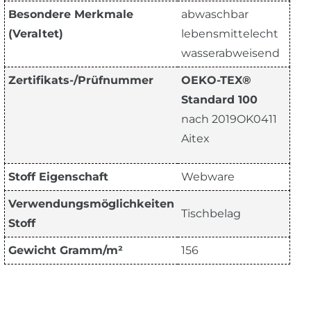
Besondere Merkmale
abwaschbar
(Veraltet)
lebensmittelecht
wasserabweisend
Zertifikats-/Prüfnummer
OEKO-TEX®
Standard 100
nach 2019OK0411
Aitex
Stoff Eigenschaft
Webware
Verwendungsmöglichkeiten
Tischbelag
Stoff
Gewicht Gramm/m²
156