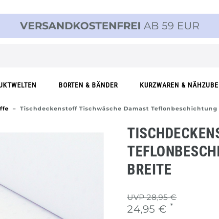
VERSANDKOSTENFREI
AB 59 EUR
UKTWELTEN
BORTEN & BÄNDER
KURZWAREN & NÄHZUB
ffe
Tischdeckenstoff Tischwäsche Damast Teflonbeschichtung
TISCHDECKEN
TEFLONBESCHI
REITE
UVP 28,95 €
*
24,95 €