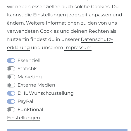
wir neben essenziellen auch solche Cookies. Du
Impressum
Daten­schutz­erklärung
AGB
kannst die Einstellungen jederzeit anpassen und
ändern. Weitere Informationen zu den von uns
verwendeten Cookies und deinen Rechten als
Nutzer*in findest du in unserer
Daten­schutz­
erklärung
und unserem
Impressum
.
Barrierefreiheitserklärung
Widerrufs­recht
Essenziell
Statistik
Marketing
Externe Medien
Kontakt
VERTRAG WIDERRUFEN
DHL Wunschzustellung
PayPal
Funktional
Einstellungen